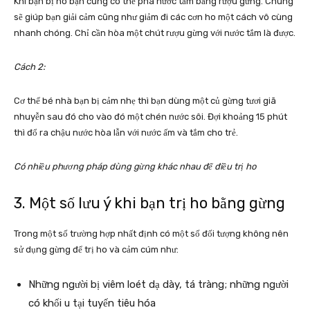
Khi bạn bị ho bạn cũng có thể pha nước tắm bằng rượu gừng. Chúng
sẽ giúp bạn giải cảm cũng như giảm đi các cơn ho một cách vô cùng
nhanh chóng. Chỉ cần hòa một chút rượu gừng với nước tắm là được.
Cách 2:
Cơ thể bé nhà bạn bị cảm nhẹ thì bạn dùng một củ gừng tươi giã
nhuyễn sau đó cho vào đó một chén nước sôi. Đợi khoảng 15 phút
thì đổ ra chậu nước hòa lẫn với nước ấm và tắm cho trẻ.
Có nhiều phương pháp dùng gừng khác nhau để điều trị ho
3. Một số lưu ý khi bạn trị ho bằng gừng
Trong một số trường hợp nhất định có một số đối tượng không nên
sử dụng gừng để trị ho và cảm cúm như:
Những người bị viêm loét dạ dày, tá tràng; những người
có khối u tại tuyến tiêu hóa