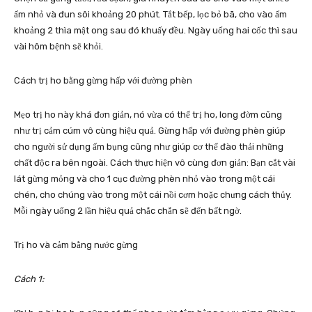
ấm nhỏ và đun sôi khoảng 20 phút. Tắt bếp, lọc bỏ bã, cho vào ấm
khoảng 2 thìa mật ong sau đó khuấy đều. Ngày uống hai cốc thì sau
vài hôm bệnh sẽ khỏi.
Cách trị ho bằng gừng hấp với đường phèn
Mẹo trị ho này khá đơn giản, nó vừa có thể trị ho, long đờm cũng
như trị cảm cúm vô cùng hiệu quả. Gừng hấp với đường phèn giúp
cho người sử dụng ấm bụng cũng như giúp cơ thể đào thải những
chất độc ra bên ngoài. Cách thực hiện vô cùng đơn giản: Bạn cắt vài
lát gừng mỏng và cho 1 cục đường phèn nhỏ vào trong một cái
chén, cho chúng vào trong một cái nồi cơm hoặc chưng cách thủy.
Mỗi ngày uống 2 lần hiệu quả chắc chắn sẽ đến bất ngờ.
Trị ho và cảm bằng nước gừng
Cách 1: