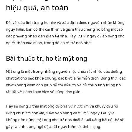
hiệu quả, an toàn
Đối với các tình trạng ho nhẹ và xác định được nguyên nhân không
nguy hiểm, bạn có thể cải thiện và giảm triệu chứng ho bằng một số
các phương pháp dân gian tại nhà. Hãy lưu lại ngay để áp dụng cho
người thân của mình, trong đó có cả trẻ nhỏ nhé.
Bài thuốc trị ho từ mật ong
Mật ong là một trong những nguyên liệu chứa rất nhiều các dưỡng
chất tốt cho sức khỏe chung, đặc biệt là hệ miễn dịch. Đồng thời, các
chất kháng viêm còn giúp hỗ trợ điều trị và cải thiện tình trạng ho
rất tốt với cách thực hiện vô cùng đơn giản.
Hãy sử dụng 3 thìa mật ong để pha với nước ấm và khuấy đều rồi
uống khi nước còn ấm, 2 lần vào sáng và tối mỗi ngày. Lưu ý là
không nên dùng mật ong cho trẻ nhỏ dưới 2 tuổi uống bởi có thể sẽ
gây ra tình trạng ngộ độc, rất nguy hiểm tới tính mạng.