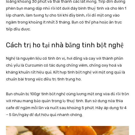
loãng khoảng 30 phút và thái thành các lát mỏng. Tiếp đến đường
phèn bạn mang dập nhỏ rồi lót dưới đáy bình thuỷ tinh và cho lên 1
lớp chanh, làm tương tự cho tới khi đầy bình, rồi đổ mật ong vào
ngâm trong khoảng ít nhất 3 tháng. Bạn có thể pha hoặc ăn trực
tiếp đều được.
Cách trị ho tại nhà bằng tinh bột nghệ
Nghệ là nguyên liệu có tính ôn vị, hơi đắng và cay với thành phần
chủ yếu là Curcumin có tác dụng chống viêm, chống oxy hoá và
kháng khuẩn rất hiệu quả. Kết hợp tinh bột nghệ với mật ong quả là
chuẩn bài trong việc điều trị tình trạng ho.
Bạn chuẩn bị 100gr tinh bột nghệ cùng lượng mật ong vừa đủ rồi trộn
với nhau mang bảo quản trong lọ thuỷ tinh. Bạn sử dụng nửa thìa
cafe để ngậm mỗi lần và nuốt sau khoảng 5 phút. Hãy áp dụng từ 4
– 5 lần/ngày để đạt hiệu quả nhanh chóng.