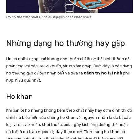
Ho có thể xuất phát từ nhiều nguyên nhân khác nhau
Những dạng ho thường hay gặp
Ho có nhiều dạng chứ không đơn thuần chỉ là cơ thế hình thành để
phản ứng với các loại vi khuẩn, virus xâm nhập. Dưới đây là các dạng
ho thường gặp để bạn nhận biết và đưa ra
cách trị ho tại nhà
phù
hợp, hiệu quả nhất.
Ho khan
Khi bạn bị ho nhưng không kèm theo chất nhầy hay đờm dính thì đó
chính là biểu hiện của chứng ho khan với nguyên nhân là do bị các
loại virus, vi khuẩn, khói thuốc, bụi,… gây kích ứng đường thở hoặc
có thể là do trào ngược dạ dày thực quản. Tình trạng ho khan có
thời gian kéo dài tùy thuộc vào tác nhân và xuất hiện ở mọi đối