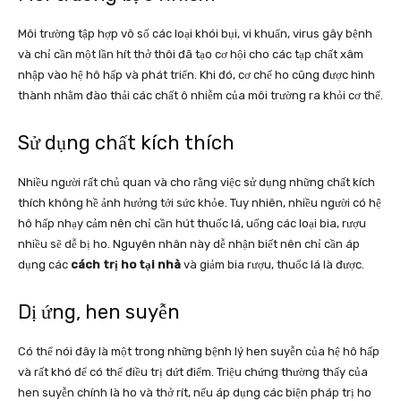
Môi trường tập hợp vô số các loại khói bụi, vi khuẩn, virus gây bệnh
và chỉ cần một lần hít thở thôi đã tạo cơ hội cho các tạp chất xâm
nhập vào hệ hô hấp và phát triển. Khi đó, cơ chế ho cũng được hình
thành nhằm đào thải các chất ô nhiễm của môi trường ra khỏi cơ thể.
Sử dụng chất kích thích
Nhiều người rất chủ quan và cho rằng việc sử dụng những chất kích
thích không hề ảnh hưởng tới sức khỏe. Tuy nhiên, nhiều người có hệ
hô hấp nhạy cảm nên chỉ cần hút thuốc lá, uống các loại bia, rượu
nhiều sẽ dễ bị ho. Nguyên nhân này dễ nhận biết nên chỉ cần áp
dụng các
cách trị ho tại nhà
và giảm bia rượu, thuốc lá là được.
Dị ứng, hen suyễn
Có thể nói đây là một trong những bệnh lý hen suyễn của hệ hô hấp
và rất khó để có thể điều trị dứt điểm. Triệu chứng thường thấy của
hen suyễn chính là ho và thở rít, nếu áp dụng các biện pháp trị ho