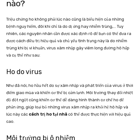
nào?
Triệu chứng ho không phải lúc nào cũng là biểu hiện của những
bệnh nguy hiểm, đôi khi chỉ là do dị ứng hay nhiễm trùng,… Tuy
nhiên, các nguyên nhân cần được xác định rõ để bạn có thể đưa ra
được cách điều trị hiệu quả và chủ yếu tình trạng này là do nhiễm
trùng khi bị vi khuẩn, virus xâm nhập gây viêm long đường hô hấp
và cụ thể như sau:
Ho do virus
Như đã nói, ho hầu hết do sự xâm nhập và phát triển của virus ở thời
điểm giao mùa và khiến cơ thể bị cảm lạnh. Môi trường thay đổi nhiệt
độ đột ngột cũng khiến cơ thể dễ dàng hình thành cơ chế ho để
phản ứng, giúp loại bỏ những virus xâm nhập ra khỏi hệ hô hấp và
lúc này các
cách trị ho tại nhà
có thể được thực hiện với hiệu quả
cao.
Môi trường bị ô nhiễm