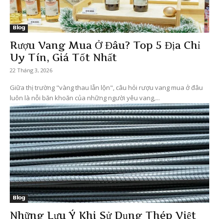
Blog
Rượu Vang Mua Ở Đâu? Top 5 Địa Chỉ
Uy Tín, Giá Tốt Nhất
22 Tháng 3, 2026
Giữa thị trường "vàng thau lẫn lộn", câu hỏi rượu vang mua ở đâu
luôn là nỗi băn khoăn của những người yêu vang,...
Blog
Những Lưu Ý Khi Sử Dụng Thép Việt