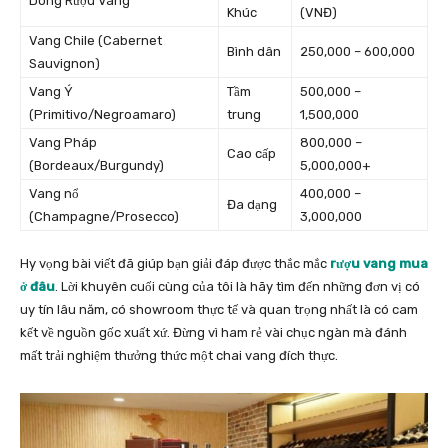
Dòng Rượu Vang
Khúc
(VNĐ)
Vang Chile (Cabernet
Bình dân
250,000 – 600,000
Sauvignon)
Vang Ý
Tầm
500,000 –
(Primitivo/Negroamaro)
trung
1,500,000
Vang Pháp
800,000 –
Cao cấp
(Bordeaux/Burgundy)
5,000,000+
Vang nổ
400,000 –
Đa dạng
(Champagne/Prosecco)
3,000,000
Hy vọng bài viết đã giúp bạn giải đáp được thắc mắc
rượu vang mua
ở đâu
. Lời khuyên cuối cùng của tôi là hãy tìm đến những đơn vị có
uy tín lâu năm, có showroom thực tế và quan trọng nhất là có cam
kết về nguồn gốc xuất xứ. Đừng vì ham rẻ vài chục ngàn mà đánh
mất trải nghiệm thưởng thức một chai vang đích thực.