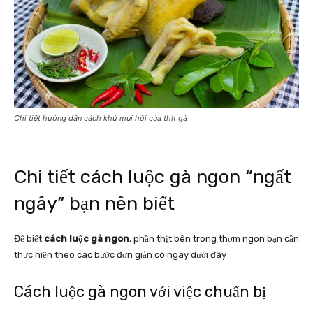
Chi tiết hướng dẫn cách khử mùi hôi của thịt gà
Chi tiết cách luộc gà ngon “ngất
ngây” bạn nên biết
Để biết
cách luộc gà ngon
, phần thịt bên trong thơm ngon bạn cần
thực hiện theo các bước đơn giản có ngay dưới đây
Cách luộc gà ngon với việc chuẩn bị