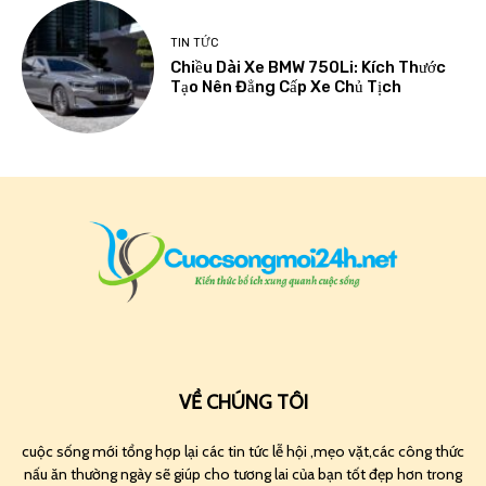
TIN TỨC
Chiều Dài Xe BMW 750Li: Kích Thước
Tạo Nên Đẳng Cấp Xe Chủ Tịch
VỀ CHÚNG TÔI
cuộc sống mới tổng hợp lại các tin tức lễ hội ,mẹo vặt,các công thức
nấu ăn thường ngày sẽ giúp cho tương lai của bạn tốt đẹp hơn trong