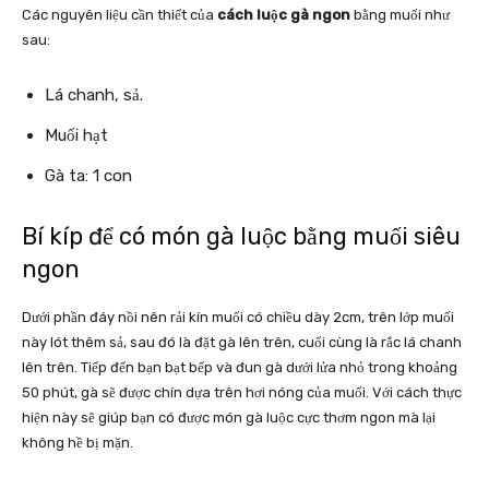
Các nguyên liệu cần thiết của
cách luộc gà ngon
bằng muối như
sau:
Lá chanh, sả.
Muối hạt
Gà ta: 1 con
Bí kíp để có món gà luộc bằng muối siêu
ngon
Dưới phần đáy nồi nên rải kín muối có chiều dày 2cm, trên lớp muối
này lót thêm sả, sau đó là đặt gà lên trên, cuối cùng là rắc lá chanh
lên trên. Tiếp đến bạn bạt bếp và đun gà dưới lửa nhỏ trong khoảng
50 phút, gà sẽ được chín dựa trên hơi nóng của muối. Với cách thực
hiện này sẽ giúp bạn có được món gà luộc cực thơm ngon mà lại
không hề bị mặn.