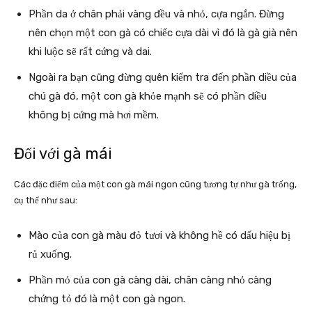
Phần da ở chân phải vàng đều và nhỏ, cựa ngắn. Đừng
nên chọn một con gà có chiếc cựa dài vì đó là gà già nên
khi luộc sẽ rất cứng và dai.
Ngoài ra bạn cũng đừng quên kiểm tra đến phần diều của
chú gà đó, một con gà khỏe mạnh sẽ có phần diều
không bị cứng mà hơi mềm.
Đối với gà mái
Các đặc điểm của một con gà mái ngon cũng tương tự như gà trống,
cụ thể như sau:
Mào của con gà màu đỏ tươi và không hề có dấu hiệu bị
rủ xuống.
Phần mỏ của con gà càng dài, chân càng nhỏ càng
chứng tỏ đó là một con gà ngon.