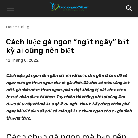
Home
Blog
Cách luộc gà ngon “ngất ngây” bất
kỳ ai cũng nên biết
12 Tháng 8, 2022
Cách luộc gà ngon đơn giản chỉ với vài bước đơn giản là bạn đã có
ngay món gà thơm ngon cho cả gia đình. Gà chín có màu vàng bắt
mắt, gà chín mềm thơm ngon, phần thịt không bị nát chắc chắn
bạn sẽ nhận được lời khen. Tuy nhiên thì không phải ai cũng làm
được điều này khi mà luộc gà là cả nghệ thuật. Hãy cùng khám phá
ngay bài viết dưới đây để có món gà luộc thơm ngon cho cả gia đình
thưởng thức.
Cách chọn gà ngon mà bạn nên