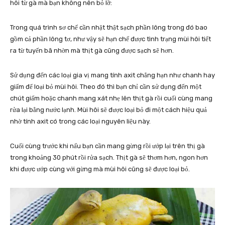
hôi từ gà mà bạn không nên bỏ lỡ:
Trong quá trình sơ chế cần nhặt thật sạch phần lông trong đó bao
gồm cả phần lông tơ, như vậy sẽ hạn chế được tình trạng mùi hôi tiết
ra từ tuyến bã nhờn mà thịt gà cũng được sạch sẽ hơn.
Sử dụng đến các loại gia vị mang tính axit chẳng hạn như chanh hay
giấm để loại bỏ mùi hôi. Theo đó thì bạn chỉ cần sử dụng đến một
chút giấm hoặc chanh mang xát nhẹ lên thịt gà rồi cuối cùng mang
rửa lại bằng nước lạnh. Mùi hôi sẽ được loại bỏ đi một cách hiệu quả
nhờ tính axit có trong các loại nguyên liệu này.
Cuối cùng trước khi nấu bạn cần mang gừng rồi ướp lại trên thị gà
trong khoảng 30 phút rồi rửa sạch. Thịt gà sẽ thơm hơn, ngon hơn
khi được ướp cùng với gừng mà mùi hôi cũng sẽ được loại bỏ.