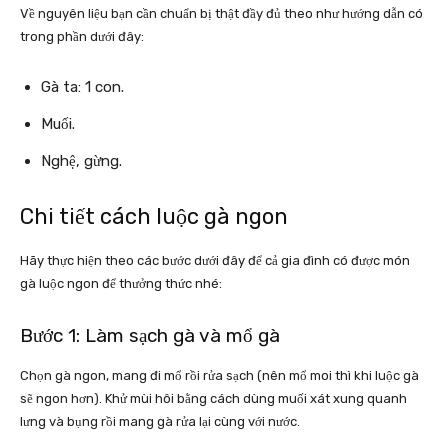
Về nguyên liệu bạn cần chuẩn bị thật đầy đủ theo như hướng dẫn có
trong phần dưới đây:
Gà ta: 1 con.
Muối.
Nghệ, gừng.
Chi tiết cách luộc gà ngon
Hãy thực hiện theo các bước dưới đây để cả gia đình có được món
gà luộc ngon để thưởng thức nhé:
Bước 1: Làm sạch gà và mổ gà
Chọn gà ngon, mang đi mổ rồi rửa sạch (nên mổ moi thì khi luộc gà
sẽ ngon hơn). Khử mùi hôi bằng cách dùng muối xát xung quanh
lưng và bụng rồi mang gà rửa lại cùng với nước.