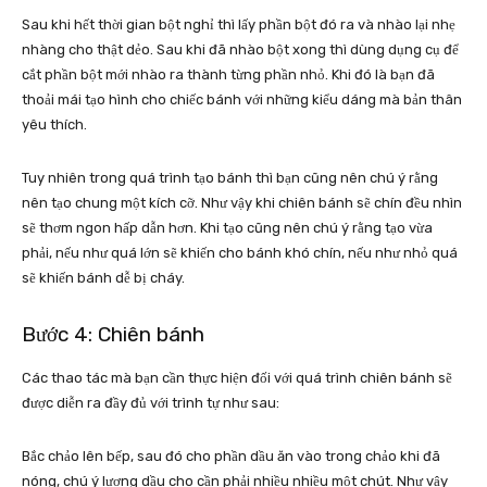
Sau khi hết thời gian bột nghỉ thì lấy phần bột đó ra và nhào lại nhẹ
nhàng cho thật dẻo. Sau khi đã nhào bột xong thì dùng dụng cụ để
cắt phần bột mới nhào ra thành từng phần nhỏ. Khi đó là bạn đã
thoải mái tạo hình cho chiếc bánh với những kiểu dáng mà bản thân
yêu thích.
Tuy nhiên trong quá trình tạo bánh thì bạn cũng nên chú ý rằng
nên tạo chung một kích cỡ. Như vậy khi chiên bánh sẽ chín đều nhìn
sẽ thơm ngon hấp dẫn hơn. Khi tạo cũng nên chú ý rằng tạo vừa
phải, nếu như quá lớn sẽ khiến cho bánh khó chín, nếu như nhỏ quá
sẽ khiến bánh dễ bị cháy.
Bước 4: Chiên bánh
Các thao tác mà bạn cần thực hiện đối với quá trình chiên bánh sẽ
được diễn ra đầy đủ với trình tự như sau:
Bắc chảo lên bếp, sau đó cho phần dầu ăn vào trong chảo khi đã
nóng, chú ý lượng dầu cho cần phải nhiều nhiều một chút. Như vậy