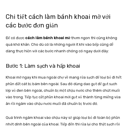
Chi tiết cách làm bánh khoai mỡ với
các bước đơn giản
Để có được
cách làm bánh khoai mỡ
thơm ngon thì cũng không
quá khó khăn. Cho dù có là những người ít khi vào bếp cũng dễ
dàng thực hiện với các bước nhanh chóng có ngay dưới đây:
Bước 1: Làm sạch và hấp khoai
Khoai mỡ ngay khi mua ngoài chợ về mang rửa sạch để loại bỏ đi hết
phần đất cát bị bám bên ngoài. Sau đó dùng dao gọt để gọt sạch
lớp vỏ đen bên ngoài, chuẩn bị một chậu nước cho thêm chút muối
vào trong. Tiếp tục cắt phần khoai mới gọt vỏ thành từng miếng vừa
ăn rồi ngâm vào chậu nước muối đã chuẩn bị trước đó.
Quá trình ngâm khoai vào chậu này sẽ giúp loại bỏ đi toàn bộ phần
nhớt dính bên ngoài của khoai. Tiếp đến thì rửa lại cho thật sạch rồi