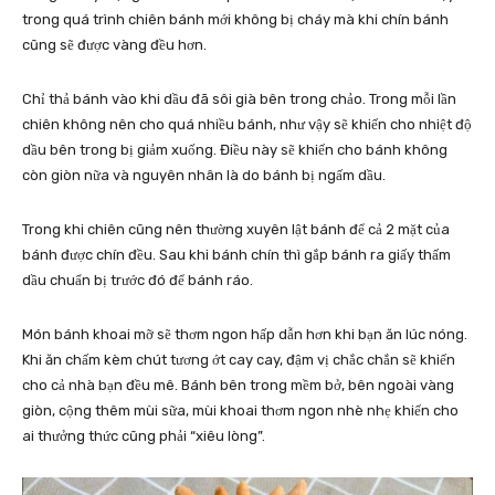
trong quá trình chiên bánh mới không bị cháy mà khi chín bánh
cũng sẽ được vàng đều hơn.
Chỉ thả bánh vào khi dầu đã sôi già bên trong chảo. Trong mỗi lần
chiên không nên cho quá nhiều bánh, như vậy sẽ khiến cho nhiệt độ
dầu bên trong bị giảm xuống. Điều này sẽ khiến cho bánh không
còn giòn nữa và nguyên nhân là do bánh bị ngấm dầu.
Trong khi chiên cũng nên thường xuyên lật bánh để cả 2 mặt của
bánh được chín đều. Sau khi bánh chín thì gắp bánh ra giấy thấm
dầu chuẩn bị trước đó để bánh ráo.
Món bánh khoai mỡ sẽ thơm ngon hấp dẫn hơn khi bạn ăn lúc nóng.
Khi ăn chấm kèm chút tương ớt cay cay, đậm vị chắc chắn sẽ khiến
cho cả nhà bạn đều mê. Bánh bên trong mềm bở, bên ngoài vàng
giòn, cộng thêm mùi sữa, mùi khoai thơm ngon nhè nhẹ khiến cho
ai thưởng thức cũng phải “xiêu lòng”.