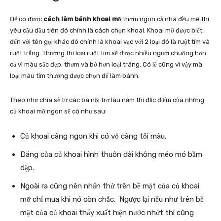
Để có được
cách làm bánh khoai mỡ
thơm ngon cả nhà đều mê thì
yêu cầu đầu tiên đó chính là cách chọn khoai. Khoai mỡ được biết
đến với tên gọi khác đó chính là khoai vạc với 2 loại đó là ruột tím và
ruột trắng. Thường thì loại ruột tím sẽ được nhiều người chuộng hơn
cả vì màu sắc đẹp, thơm và bở hơn loại tráng. Có lẽ cũng vì vậy mà
loại màu tím thường được chọn để làm bánh.
Theo như chia sẻ từ các bà nội trợ lâu năm thì đặc điểm của những
củ khoai mỡ ngon sẽ có như sau:
Củ khoai càng ngon khi có vỏ càng tối màu.
Dáng của củ khoai hình thuôn dài không méo mó bầm
dập.
Ngoài ra cũng nên nhấn thử trên bề mặt của củ khoai
mỡ chỉ mua khi nó còn chắc. Ngược lại nếu như trên bề
mặt của củ khoai thấy xuất hiện nước nhớt thì cũng