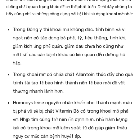
dưỡng chất quan trọng khác để cơ thể phát triển. Dưới đây chúng ta
hãy cùng chỉ ra những công dụng nổi bật khi sử dụng khoai mỡ nhé:
Trong Đông y thì khoai mỡ không độc, tính bình và vị
ngọt nên có tác dụng bổ phế, tỳ, tiêu thũng, tinh khí,
giảm kích ứng phế quản, giảm đau chữa ho cũng như
một số các căn bệnh khác có liên quan đến đường hô
hấp.
Trong khoai mỡ có chứa chất Allantoin thúc đẩy cho quá
trình tái tạo tế bào hình thành nên tế bào mới để vết
thương nhanh lành hơn.
Homocysteine nguyên nhân khiến cho thành mạch máu
bị phá vỡ sẽ bị chất Vitamin B6 có trong khoai mỡ phá
vỡ. Nhịp tim cũng trở nên ổn định hơn, nhờ hàm lượng
kali có trong khoai mỡ kiểm soát từ đó giúp giảm thiểu
nguy cơ mắc căn bệnh huyết áp.