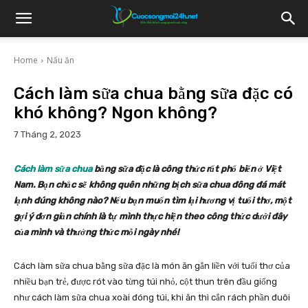
Home
Nấu ăn
Cách làm sữa chua bằng sữa đặc có
khó không? Ngon không?
7 Tháng 2, 2023
Cách làm sữa chua
bằng sữa đặc là công thức rất phổ biến ở Việt
Nam. Bạn chắc sẽ không quên những bịch sữa chua đông đá mát
lạnh đúng không nào? Nếu bạn muốn tìm lại hương vị tuổi thơ, một
gợi ý đơn giản chính là tự mình thực hiện theo công thức dưới đây
của mình và thưởng thức mỗi ngày nhé!
Cách làm sữa chua bằng sữa đặc là món ăn gắn liền với tuổi thơ của
nhiều bạn trẻ, được rót vào từng túi nhỏ, cột thun trên đầu giống
như cách làm sữa chua xoài đóng túi, khi ăn thì cắn rách phần đuôi