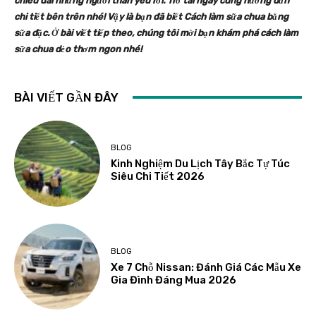
chiêu đãi những người thân yêu rồi. Trổ tài ngay cùng hướng dẫn
chi tiết bên trên nhé! Vậy là bạn đã biết Cách làm sữa chua bằng
sữa đặc. Ở bài viết tiếp theo, chúng tôi mời bạn khám phá cách làm
sữa chua dẻo thơm ngon nhé!
BÀI VIẾT GẦN ĐÂY
BLOG
Kinh Nghiệm Du Lịch Tây Bắc Tự Túc
Siêu Chi Tiết 2026
BLOG
Xe 7 Chỗ Nissan: Đánh Giá Các Mẫu Xe
Gia Đình Đáng Mua 2026