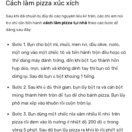
Cách làm pizza xúc xích
Sau khi đã chuẩn bị đầy đủ các nguyên liệu kể trên, các chị em nội
trợ chỉ cần tiến hành
cách làm pizza tại nhà
theo các bước dễ
dàng sau đây:
Bước 1. Bạn cho bột mì, muối, men nở, dầu olive, nước,
mật ong vào một chiếc tô và tiến hành trộn đều hoặc có
thể dùng máy đánh trứng, đến khi bột tạo thành hỗn
hợp dẻo, mịn, sánh và không dính tay thì bạn có thể
dừng lại. Sau đó bạn ủ bột khoảng 1 tiếng.
Bước 2. Sau khi ủ đủ thời gian, bạn lấy bột ra và cán bột
mỏng thành hình tròn để tạo đế cho bánh pizza. Bạn lấy
phô mai xếp vào khuôn rồi cuộn tròn lại.
Bước 3. Bạn dùng một chiếc nĩa xăm nhiều lỗ nhỏ trên
pizza rồi đem vào lò nướng ở nhiệt độ 200 độ c trong
vòng 5 phút. Sau đó bạn lấy pizza ra khỏi lò rồi phết sốt