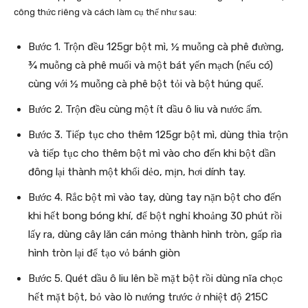
công thức riêng và cách làm cụ thể như sau:
Bước 1. Trộn đều 125gr bột mì, ½ muỗng cà phê đường,
¾ muỗng cà phê muối và một bát yến mạch (nếu có)
cùng với ½ muỗng cà phê bột tỏi và bột húng quế.
Bước 2. Trộn đều cùng một ít dầu ô liu và nước ấm.
Bước 3. Tiếp tục cho thêm 125gr bột mì, dùng thìa trộn
và tiếp tục cho thêm bột mì vào cho đến khi bột dần
đông lại thành một khối dẻo, mịn, hơi dính tay.
Bước 4. Rắc bột mì vào tay, dùng tay nặn bột cho đến
khi hết bong bóng khí, để bột nghỉ khoảng 30 phút rồi
lấy ra, dùng cây lăn cán mỏng thành hình tròn, gấp rìa
hình tròn lại để tạo vỏ bánh giòn
Bước 5. Quét dầu ô liu lên bề mặt bột rồi dùng nĩa chọc
hết mặt bột, bỏ vào lò nướng trước ở nhiệt độ 215C