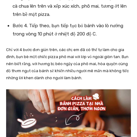
cà chua lên trên và xếp xúc xích, phô mai, tương ớt lên
trên bề mặt pizza.
Bước 4. Tiếp theo, bạn tiếp tục bỏ bánh vào lò nướng
trong vòng 10 phút ở nhiệt độ 200 độ C.
Chỉ với 4 bước đơn giản trên, các chị em đã có thể tự làm cho gia
đình, bạn bè một chiếc pizza phô mai với lớp vỏ ngoài giòn tan. Bạn
nên biết rằng, với hương bị béo ngậy của phô mai, hòa quyện cùng
độ thơm ngọt của bánh sẽ khiến nhiều người mê mẩn mà không tiếc
những lời khen dành cho người làm bánh.