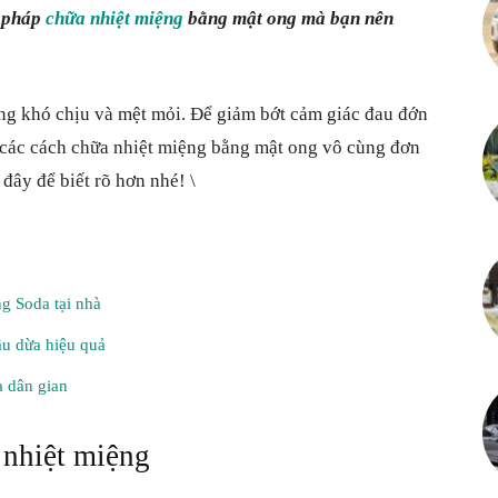
g pháp
chữa nhiệt miệng
bằng mật ong mà bạn nên
Kiến
ng khó chịu và mệt mỏi. Để giảm bớt cảm giác đau đớn
hử các cách chữa nhiệt miệng bằng mật ong vô cùng đơn
thức
 đây để biết rõ hơn nhé! \
g Soda tại nhà
bổ
ầu dừa hiệu quả
a dân gian
 nhiệt miệng
ích