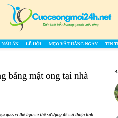
NẤU ĂN
LỄ HỘI
MẸO VẶT HẰNG NGÀY
TIN 
cuocsongmoi24h.net
B
g bằng mật ong tại nhà
–
u quả, vì thế bạn có thể sử dụng để cải thiện tình