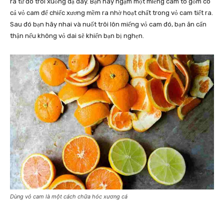
ra từ đó trôi xuống dạ dày. Bạn hãy ngậm một miếng cam to gồm có
cả vỏ cam để chiếc xương mềm ra nhờ hoạt chất trong vỏ cam tiết ra.
Sau đó bạn hãy nhai và nuốt trôi lôn miếng vỏ cam đó, bạn ăn cẩn
thận nếu không vỏ dai sẽ khiến bạn bị nghẹn.
Dùng vỏ cam là một cách chữa hóc xương cá