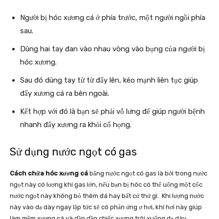
Người bị hóc xương cá ở phía trước, một người ngồi phía
sau.
Dùng hai tay đan vào nhau vòng vào bụng của người bị
hóc xương.
Sau đó dùng tay từ từ đẩy lên, kéo mạnh liên tục giúp
đẩy xương cá ra bên ngoài.
Kết hợp với đó là bạn sẽ phải vỗ lưng để giúp người bệnh
nhanh đẩy xương ra khỏi cổ họng.
Sử dụng nước ngọt có gas
Cách chữa hóc xương cá
bằng nước ngọt có gas là bởi trong nước
ngọt này có lượng khí gas lớn, nếu bạn bị hóc có thể uống một cốc
nước ngọt này không bỏ thêm đá hay bất cứ thứ gì. Khi lượng nước
này vào dạ dày ngay lập tức sẽ có phản ứng ợ hơi, khí hơi này giúp
làm mềm xương cá và dần dần chiếc xương trôi xuống dạ dày.