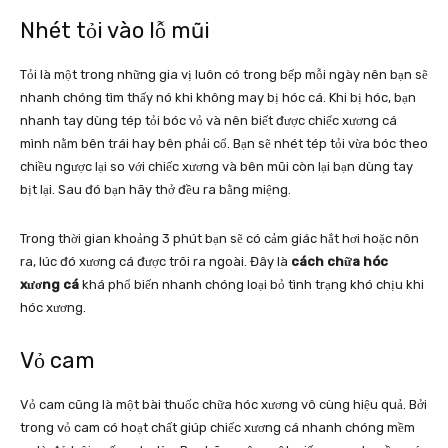
Nhét tỏi vào lỗ mũi
Tỏi là một trong những gia vị luôn có trong bếp mỗi ngày nên bạn sẽ
nhanh chóng tìm thấy nó khi không may bị hóc cá. Khi bị hóc, bạn
nhanh tay dùng tép tỏi bóc vỏ và nên biết được chiếc xương cá
mình nằm bên trái hay bên phải cổ. Bạn sẽ nhét tép tỏi vừa bóc theo
chiều ngược lại so với chiếc xương và bên mũi còn lại bạn dùng tay
bịt lại. Sau đó bạn hãy thở đều ra bằng miệng.
Trong thời gian khoảng 3 phút bạn sẽ có cảm giác hắt hơi hoặc nôn
ra, lúc đó xương cá được trôi ra ngoài. Đây là
cách chữa hóc
xương cá
khá phổ biến nhanh chóng loại bỏ tình trạng khó chịu khi
hóc xương.
Vỏ cam
Vỏ cam cũng là một bài thuốc chữa hóc xương vô cùng hiệu quả. Bởi
trong vỏ cam có hoạt chất giúp chiếc xương cá nhanh chóng mềm