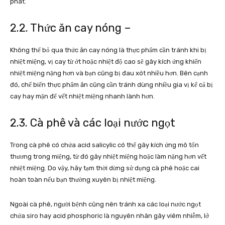
phát.
2.2. Thức ăn cay nóng –
Không thể bỏ qua thức ăn cay nóng là thực phẩm cần tránh khi bị
nhiệt miệng, vị cay từ ớt hoặc nhiệt độ cao sẽ gây kích ứng khiến
nhiệt miệng nặng hơn và bạn cũng bị đau xót nhiều hơn. Bên cạnh
đó, chế biến thực phẩm ăn cũng cần tránh dùng nhiều gia vị kể cả bị
cay hay mặn để vết nhiệt miệng nhanh lành hơn.
2.3. Cà phê và các loại nước ngọt
Trong cà phê có chứa acid salicylic có thể gây kích ứng mô tổn
thương trong miệng, từ đó gây nhiệt miệng hoặc làm nặng hơn vết
nhiệt miệng. Do vậy, hãy tạm thời dừng sử dụng cà phê hoặc cai
hoàn toàn nếu bạn thường xuyên bị nhiệt miệng.
Ngoài cà phê, người bệnh cũng nên tránh xa các loại nước ngọt
chứa siro hay acid phosphoric là nguyên nhân gây viêm nhiễm, lở