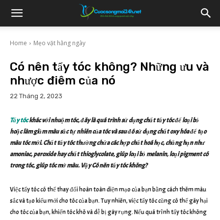
Home
Mẹo vặt hằng ngày
Có nên tẩy tóc không? Những ưu và
nhược điêm của nó
22 Tháng 2, 2023
Tẩy tóc
khác với nhuộm tóc, đây là quá trình sử dụng chất tẩy tóc để loại bỏ
hoặc làm giảm màu sắc tự nhiên của tóc và sau đó sử dụng chất oxy hóa để tạo
màu tóc mới. Chất tẩy tóc thường chứa các hợp chất hoá học, chẳng hạn như
amoniac, peroxide hay chất thioglycolate, giúp loại bỏ melanin, loại pigment có
trong tóc, giúp tóc mở màu. Vậy Có nên tẩy tóc không?
Việc tẩy tóc có thể thay đổi hoàn toàn diện mạo của bạn bằng cách thêm màu
sắc và tạo kiểu mới cho tóc của bạn. Tuy nhiên, việc tẩy tóc cũng có thể gây hại
cho tóc của bạn, khiến tóc khô và dễ bị gãy rụng. Nếu quá trình tẩy tóc không