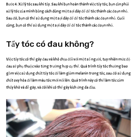
Bước 4: Xử lý tóc sau khi tẩy. Sau khi bạn hoàn thành việc tẩy tóc, bạn cần phải
xử lý tóc của mình bằng cách dùng một sợi dây để để tóc thành các đoạn nhỏ.
Sau đó, bạn có thể sử dụng một sợi dây để để tóc thành các đoạn nhỏ. Cuối
cùng, bạn có thể sử dụng một sợi dây để để tóc thành các đoạn nhỏ.
Tẩy tóc có đau không?
Việc tẩy tóc có thể gây đau và khó chịu đối với một số người, tuy nhiên mức độ
đau sẽ phụ thuộc vào từng trường hợp cụ thể. Quá trình tẩy tóc thường bao
gồm việc sử dụng chất tẩy tóc để làm giảm melanin trong tóc, sau đó sử dụng
chất oxy hóa để làm màu tóc mới nổi lên. Quá trình này có thể làm tóc cảm
thấy khô và dễ gãy, và đôi khi có thể gây kích ứng da đầu.