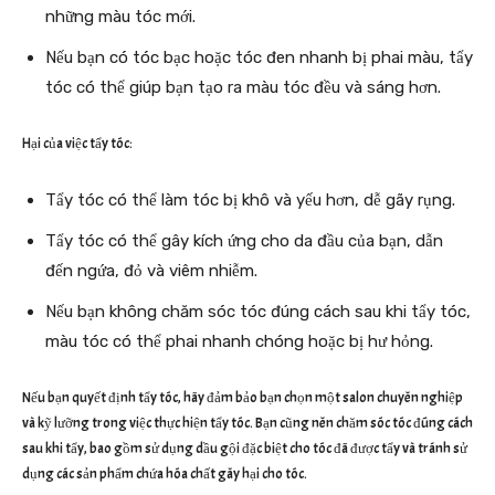
những màu tóc mới.
Nếu bạn có tóc bạc hoặc tóc đen nhanh bị phai màu, tẩy
tóc có thể giúp bạn tạo ra màu tóc đều và sáng hơn.
Hại của việc tẩy tóc:
Tẩy tóc có thể làm tóc bị khô và yếu hơn, dễ gãy rụng.
Tẩy tóc có thể gây kích ứng cho da đầu của bạn, dẫn
đến ngứa, đỏ và viêm nhiễm.
Nếu bạn không chăm sóc tóc đúng cách sau khi tẩy tóc,
màu tóc có thể phai nhanh chóng hoặc bị hư hỏng.
Nếu bạn quyết định tẩy tóc, hãy đảm bảo bạn chọn một salon chuyên nghiệp
và kỹ lưỡng trong việc thực hiện tẩy tóc. Bạn cũng nên chăm sóc tóc đúng cách
sau khi tẩy, bao gồm sử dụng dầu gội đặc biệt cho tóc đã được tẩy và tránh sử
dụng các sản phẩm chứa hóa chất gây hại cho tóc.