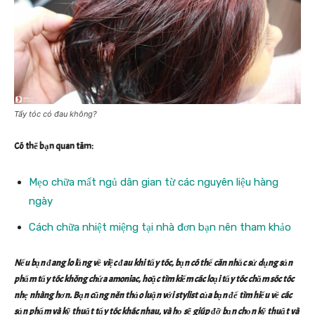
Tẩy tóc có đau không?
Có thể bạn quan tâm:
Mẹo chữa mất ngủ dân gian từ các nguyên liệu hàng
ngày
Cách chữa nhiệt miệng tại nhà đơn bạn nên tham khảo
Nếu bạn đang lo lắng về việc đau khi tẩy tóc, bạn có thể cân nhắc sử dụng sản
phẩm tẩy tóc không chứa amoniac, hoặc tìm kiếm các loại tẩy tóc chăm sóc tóc
nhẹ nhàng hơn. Bạn cũng nên thảo luận với stylist của bạn để tìm hiểu về các
sản phẩm và kỹ thuật tẩy tóc khác nhau, và họ sẽ giúp đỡ bạn chọn kỹ thuật và