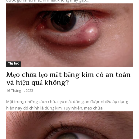
được gọi là lẹo mắt. Khi mắt không may gặp...
Tin tức
Mẹo chữa lẹo mắt bằng kim có an toàn
và hiệu quả không?
16 Tháng 1, 2023
Một trong những cách chữa lẹo mắt dân gian được nhiều áp dụng
hiện nay đó chính là dùng kim. Tuy nhiên, mẹo chữa...