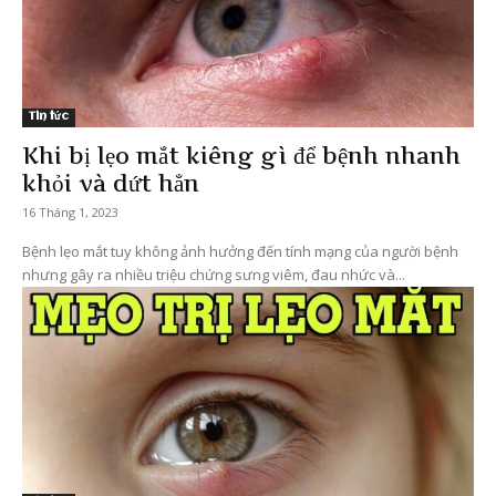
Tin tức
Khi bị lẹo mắt kiêng gì để bệnh nhanh
khỏi và dứt hẳn
16 Tháng 1, 2023
Bệnh lẹo mắt tuy không ảnh hưởng đến tính mạng của người bệnh
nhưng gây ra nhiều triệu chứng sưng viêm, đau nhức và...