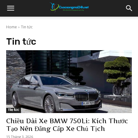
Home
Tin tức
Tin tức
Tin tức
Chiều Dài Xe BMW 750Li: Kích Thước
Tạo Nên Đẳng Cấp Xe Chủ Tịch
15 Tháng 3, 2026