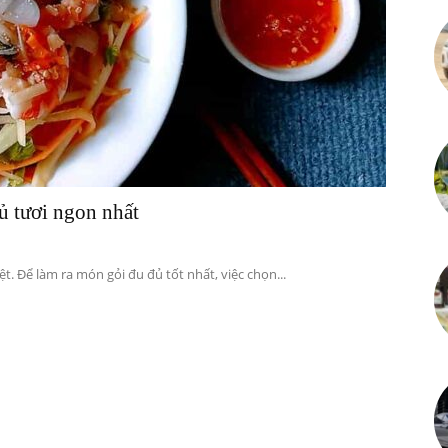
Kiến
thức
ủ tươi ngon nhất
. Để làm ra món gỏi đu đủ tốt nhất, việc chọn...
bổ
ích