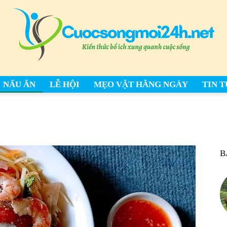
NẤU ĂN
LỄ HỘI
MẸO VẶT HẰNG NGÀY
TIN 
cuocsongmoi24h.net
B
–