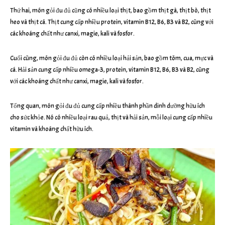
Thứ hai, món gỏi đu đủ cũng có nhiều loại thịt, bao gồm thịt gà, thịt bò, thịt
heo và thịt cá. Thịt cung cấp nhiều protein, vitamin B12, B6, B3 và B2, cùng với
các khoáng chất như canxi, magie, kali và fosfor.
Cuối cùng, món gỏi đu đủ còn có nhiều loại hải sản, bao gồm tôm, cua, mực và
cá. Hải sản cung cấp nhiều omega-3, protein, vitamin B12, B6, B3 và B2, cùng
với các khoáng chất như canxi, magie, kali và fosfor.
Tổng quan, món gỏi đu đủ cung cấp nhiều thành phần dinh dưỡng hữu ích
cho sức khỏe. Nó có nhiều loại rau quả, thịt và hải sản, mỗi loại cung cấp nhiều
vitamin và khoáng chất hữu ích.