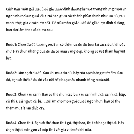
Cách nấu món gỏi đu đủ để giữ được dinh dưỡng là một trong những món ăn
ngon nhất của người Việt. Nó bao gồm các thành phần chính như: đu đủ, rau
xanh, thịt, gia vị và nước sốt. Để nấu món gỏi đu đủ để giữ được dinh dưỡng,
bạn cần làm theo các bước sau:
Bước 1: Chọn đu đủ tươi ngon. Bạn có thể mua đu đủ tươi tại các siêu thị hoặc
chợ. Hãy chọn những quả đu đủ có màu vàng đẹp, không có vết thâm hay vết
bịt.
Bước 2: Làm sạch đu đủ. Sau khi mua đu đủ, hãy rửa sạch bằng nước ấm. Sau
đó, bạn có thể bỏ đu đủ vào nồi hấp hoặc nấu nhanh bằng nước sôi.
Bước 3: Chọn rau xanh. Bạn có thể chọn các loại rau xanh như cải xanh, cải bắp,
cải thìa, cải ngọt, cải bí… Để làm cho món gỏi đu đủ ngon hơn, bạn có thể
thêm một ít rau diếp cay.
Bước 4: Chọn thịt. Bạn có thể chọn thịt gà, thịt heo, thịt bò hoặc thịt cá. Hãy
chọn thịt tươi ngon và ướp thịt với gia vị trước khi nấu.