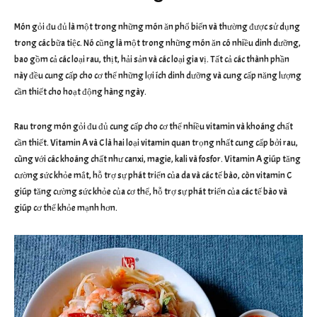
Món gỏi đu đủ là một trong những món ăn phổ biến và thường được sử dụng
trong các bữa tiệc. Nó cũng là một trong những món ăn có nhiều dinh dưỡng,
bao gồm cả các loại rau, thịt, hải sản và các loại gia vị. Tất cả các thành phần
này đều cung cấp cho cơ thể những lợi ích dinh dưỡng và cung cấp năng lượng
cần thiết cho hoạt động hàng ngày.
Rau trong món gỏi đu đủ cung cấp cho cơ thể nhiều vitamin và khoáng chất
cần thiết. Vitamin A và C là hai loại vitamin quan trọng nhất cung cấp bởi rau,
cùng với các khoáng chất như canxi, magie, kali và fosfor. Vitamin A giúp tăng
cường sức khỏe mắt, hỗ trợ sự phát triển của da và các tế bào, còn vitamin C
giúp tăng cường sức khỏe của cơ thể, hỗ trợ sự phát triển của các tế bào và
giúp cơ thể khỏe mạnh hơn.