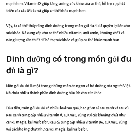
mạnh hơn. Vitamin D giúp tăng cường sức khỏe của cơ thể, hỗ trợ sự phát
triển của các tế bào và giúp cơ thể khỏe mạnh hơn.
Vậy, ta có thể thấy rằng dinh dưỡng trong món gỏi đu đủ là quyền lợi lớn cho
sức khỏe. Nó cung cấp cho cơ thể nhiều vitamin, axit amin, khoáng chất và
năng lượng cần thiết để hỗ trợ sức khỏe và giúp cơ thể khỏe mạnh hơn.
Dinh dưỡng có trong món gỏi đu
đủ là gì?
Món gỏi đu đủ là một trong những món ăn ngon và bổ dưỡng của người Việt.
Nó chứa nhiều thành phần dinh dưỡng hữu ích cho sức khỏe.
Đầu tiên, món gỏi đu đủ có nhiều loại rau quả, bao gồm cả rau xanh và rau củ.
Rau xanh cung cấp nhiều vitamin A, C, K và E, cùng với các khoáng chất như
canxi, magie, kali và fosfor. Rau củ cung cấp nhiều vitamin B6, C, K và E, cùng
với các khoáng chất như canxi, magie, kali và fosfor.