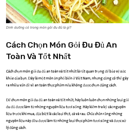
Dinh dưỡng có trong món gỏi đu đủ là gì?
Cách Chọn Món Gỏi Đu Đủ An
Toàn Và Tốt Nhất
Cách chọn món gỏi đu đủ an toàn và tốt nhất là rất quan trọng để bảo vệ sức
khỏe của bạn. Đây là một món ăn phổ biến ở Việt Nam, nhưng cũng có thể gây
ra nhiều vấn đề về an toàn thực phẩm nếu không được chọn đúng cách.
Để chọn món gỏi đu đủ an toàn và tốt nhất, hãy luôn luôn chọn những loại gỏi
đu đủ được làm từ những nguyên liệu tươi sống. Hãy kiểm tra kỹ các nguyên
liệu trước khi mua, đặc biệt là các loại thịt, cá và rau. Chắc chắn rằng những
nguyên liệu này đều được làm từ những loại thực phẩm tươi sống và được xử
lý đúng cách.