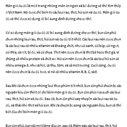
Món gỏi đu đủ là một trong những món ăn ngon và bổ dưỡng có thể tìm thấy
ở Việt Nam. Nó được chế biến từ các loại rau, thịt, hải sản và đu đủ. Món gỏi đu
đủ có thể được sử dụng để bổ sung dinh dưỡng cho cơ thể.
Để sử dụng món gỏi đu đủ để bổ sung dinh dưỡng cho cơ thể, bạn cần phải
chọn những loại rau, thịt, hải sản và đu đủ tốt nhất. Các loại rau nên được chọn
là các loại rau có nhiều vitamin và khoáng chất, như cải xanh, cải bắp, cải ngọt,
cải thìa, cà rốt, bí đỏ, và cải chua. Thịt nên được chọn là thịt bò hoặc thịt gà, vì
chúng có nhiều protein và chất xơ. Hải sản nên được chọn là các loại hải sản có
nhiều omega-3, như cá hồi, cá thu, tôm, và cá mặt nướng. Cuối cùng, đu đủ
nên được chọn là đu đủ tươi, vì nó có nhiều vitamin A, B, C, và E.
Sau khi đã chọn được những loại thực phẩm tốt nhất, bạn cần phải chuẩn bị các
nguyên liệu cần thiết để chế biến món gỏi đu đủ. Bạn cần phải rửa sạch các loại
rau, thịt, hải sản và đu đủ. Sau đó, bạn cần phải xay nhuyễn các loại rau và đu
đủ, và thái nhỏ thịt và hải sản. Khi đã chuẩn bị xong các nguyên liệu, bạn có thể
bắt đầu chế biến món gỏi đu đủ.
Bạn cần phải đun sôi một lòng dầu ăn, sau đó thêm vào các loại rau, thịt, hải