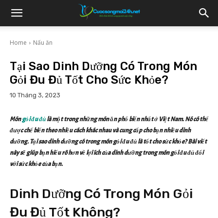
Home
Nấu ăn
Tại Sao Dinh Dưỡng Có Trong Món
Gỏi Đu Đủ Tốt Cho Sức Khỏe?
10 Tháng 3, 2023
Món
gỏi đu đủ
là một trong những món ăn phổ biến nhất ở Việt Nam. Nó có thể
được chế biến theo nhiều cách khác nhau và cung cấp cho bạn nhiều dinh
dưỡng. Tại sao dinh dưỡng có trong món gỏi đu đủ là tốt cho sức khỏe? Bài viết
này sẽ giúp bạn hiểu rõ hơn về lợi ích của dinh dưỡng trong món gỏi đu đủ đối
với sức khỏe của bạn.
Dinh Dưỡng Có Trong Món Gỏi
Đu Đủ Tốt Không?