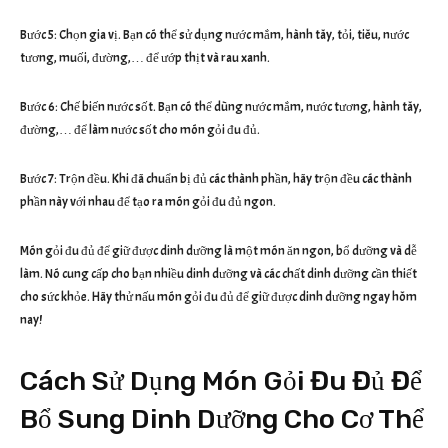
Bước 5: Chọn gia vị. Bạn có thể sử dụng nước mắm, hành tây, tỏi, tiêu, nước
tương, muối, đường,… để ướp thịt và rau xanh.
Bước 6: Chế biến nước sốt. Bạn có thể dùng nước mắm, nước tương, hành tây,
đường,… để làm nước sốt cho món gỏi đu đủ.
Bước 7: Trộn đều. Khi đã chuẩn bị đủ các thành phần, hãy trộn đều các thành
phần này với nhau để tạo ra món gỏi đu đủ ngon.
Món gỏi đu đủ để giữ được dinh dưỡng là một món ăn ngon, bổ dưỡng và dễ
làm. Nó cung cấp cho bạn nhiều dinh dưỡng và các chất dinh dưỡng cần thiết
cho sức khỏe. Hãy thử nấu món gỏi đu đủ để giữ được dinh dưỡng ngay hôm
nay!
Cách Sử Dụng Món Gỏi Đu Đủ Để
Bổ Sung Dinh Dưỡng Cho Cơ Thể