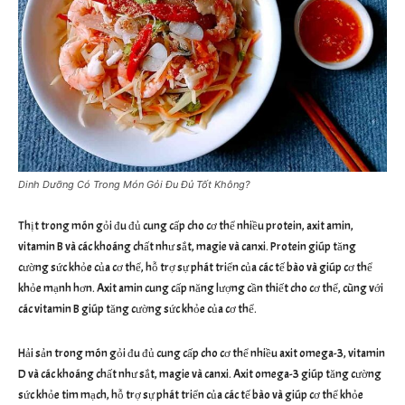
Dinh Dưỡng Có Trong Món Gỏi Đu Đủ Tốt Không?
Thịt trong món gỏi đu đủ cung cấp cho cơ thể nhiều protein, axit amin,
vitamin B và các khoáng chất như sắt, magie và canxi. Protein giúp tăng
cường sức khỏe của cơ thể, hỗ trợ sự phát triển của các tế bào và giúp cơ thể
khỏe mạnh hơn. Axit amin cung cấp năng lượng cần thiết cho cơ thể, cùng với
các vitamin B giúp tăng cường sức khỏe của cơ thể.
Hải sản trong món gỏi đu đủ cung cấp cho cơ thể nhiều axit omega-3, vitamin
D và các khoáng chất như sắt, magie và canxi. Axit omega-3 giúp tăng cường
sức khỏe tim mạch, hỗ trợ sự phát triển của các tế bào và giúp cơ thể khỏe