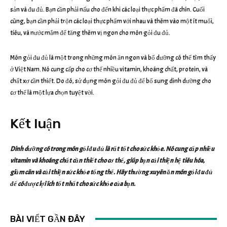
sản và đu đủ. Bạn cần phải nấu cho đến khi các loại thực phẩm đã chín. Cuối
cùng, bạn cần phải trộn các loại thực phẩm với nhau và thêm vào một ít muối,
tiêu, và nước mắm để tăng thêm vị ngon cho món gỏi đu đủ.
Món gỏi đu đủ là một trong những món ăn ngon và bổ dưỡng có thể tìm thấy
ở Việt Nam. Nó cung cấp cho cơ thể nhiều vitamin, khoáng chất, protein, và
chất xơ cần thiết. Do đó, sử dụng món gỏi đu đủ để bổ sung dinh dưỡng cho
cơ thể là một lựa chọn tuyệt vời.
Kết luận
Dinh dưỡng có trong món gỏi đu đủ là rất tốt cho sức khỏe. Nó cung cấp nhiều
vitamin và khoáng chất cần thiết cho cơ thể, giúp bạn cải thiện hệ tiêu hóa,
giảm cân và cải thiện sức khỏe tổng thể. Hãy thường xuyên ăn món gỏi đu đủ
để có được lợi ích tốt nhất cho sức khỏe của bạn.
BÀI VIẾT GẦN ĐÂY