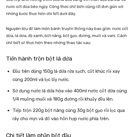
nước cốt dừa béo ngậy. Công thức chế biến cũng rất đơn giản với
những bước thực hiện chi tiết dưới đây.
Nguyên liệu để làm món bánh truyền thống này bao gồm: nước cốt
dừa, lá dứa, đậ xanh, bột năng, bột gạo, đường, muối và vani. Cách
chế biết sẽ thực hiện theo những thao tác sau:
Tiến hành trộn bột lá dứa
Đầu tiên dùng 150g lá dứa rửa sạch, cắt khúc rồi xay
cùng 200ml và lọc lấy nước.
Sử dụng nước lá dứa hòa vào 400ml nước cốt dừa cùng
1/4 muỗng muối và 180g đường rồi khuấy đều lên.
Tiếp trộn 220g bột năng cùng 30g bột gạo rồi lọc qua
rây cho mịn và đổ vào hỗn hợp nước phía trên.
Chi tiết làm phần bột đậu