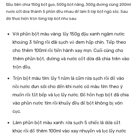
Đầu tiên chia 150g bột gạo, 500g bột năng, 300g đường cùng 200ml
nước cốt dừa thành 5 phần đều nhau để làm 5 lớp bột ngũ sắc. Sau
đó thực hiện trộn từng lớp bột như sau:
Với phần bột màu vàng: lấy 150g đậu xanh ngâm nước
khoảng 3 tiếng rồi đãi sạch vỏ đem hấp chín. Tiếp theo
cho thêm 100ml rồi tiến hành xay mịn. Cuối cùng cho
thêm phần bột, đường và nước cốt dừa đã chia trên vào
trộn đều.
Trộn bột màu tím: lấy 1 nắm lá cẩm rửa sạch rồi đổ vào
nồi nước đun sôi cho đến khi nước có màu tím theo ý
muốn rồi tắt bếp và lọc lấy nước. Đổ hỗn hợp bột đã chia
vào phần nước tím rồi khuấy đều để bột không bị vón
cục.
Làm phần bột màu xanh: rửa sạch 5 chiếc lá dứa cắt
khúc rồi đổ thêm 100ml vào xay nhuyễn và lọc lấy nước