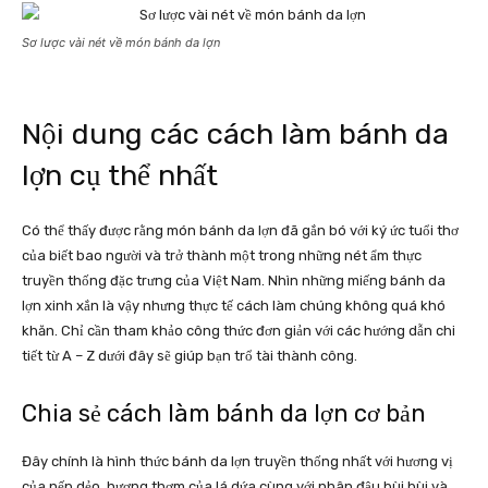
Sơ lược vài nét về món bánh da lợn
Nội dung các cách làm bánh da
lợn cụ thể nhất
Có thể thấy được rằng món bánh da lợn đã gắn bó với ký ức tuổi thơ
của biết bao người và trở thành một trong những nét ẩm thực
truyền thống đặc trưng của Việt Nam. Nhìn những miếng bánh da
lợn xinh xắn là vậy nhưng thực tế cách làm chúng không quá khó
khăn. Chỉ cần tham khảo công thức đơn giản với các hướng dẫn chi
tiết từ A – Z dưới đây sẽ giúp bạn trổ tài thành công.
Chia sẻ cách làm bánh da lợn cơ bản
Đây chính là hình thức bánh da lợn truyền thống nhất với hương vị
của nếp dẻo, hương thơm của lá dứa cùng với nhân đậu bùi bùi và