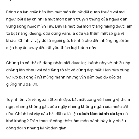
Bánh da lợn chắc hẳn làm một món ăn rất đỗi quen thuộc với mọi
người bởi đây chính là một món bánh truyền thống của người dân
vùng sông nước miền Tây. Đây là một loại món tráng miệng được làm
từ bột năng, đường, dừa cùng vani, lá dứa và thêm một số gia vị
khác. Chính vì vậy dù là người già, trẻ nhỏ cho đến những người ăn
mặn hay ăn chay đều rất yêu thích loại bánh này.
Chúng ta có thể dễ dàng nhận biết được loại bánh này với nhiều lớp
chồng lên nhau với các tầng rõ rệt vô cùng đẹp mắt. Hơn nữa cùng
với lớp bột óng ả rất mỏng manh nhưng vẫn đảm bảo độ dẻo dai
giống như da lợn.
Tuy nhiên với vẻ ngoài rất xinh đẹp, bắt mắt cùng với hương vị thơm
ngọt nhưng không gắt, béo ngậy nhưng không ngán của nước cốt
dừa. Chính bởi vậy câu hỏi đặt ra là liệu
cách làm bánh da lợn
có
khó không? Trên thực tế công thức làm món bánh này tuy nhiều
công đoạn nhưng lại rất đơn giản.