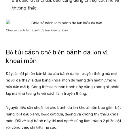
đĩa được lót lá chuối. Cuối cùng dùng chỉ sợi cắt nhỏ và
thưởng thức.
Chia sẻ cách làm bánh da lợn kiểu cơ bản
Bỏ túi cách chế biến bánh da lợn vị
khoai môn
Đây là một phiên bản khác của bánh da lợn truyền thống mà mọi
người đã thay lá dứa bằng khoai môn để mang đến một hương vị
hấp dẫn mới lạ. Công thức làm món bánh này cũng không hề phức
tạp mà khá tương tự với cách làm truyền thống.
Nguyên liệu cần chuẩn bị cho bánh da lợn khoai môn bao gồm: bột
năng, bột đậu xanh, nước cốt dừa, đường và không thể thiếu khoai
môn. Đối với loại bánh này thì mọi người cũng làm thành 2 phần bột
với công thức chi tiết như sau: