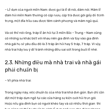
– Lễ dạm của người miền Nam: được gọi là lễ đi nói, đám nói. Mâm lễ
đám hỏi miền Nam thường có cặp rượu, cặp trà được gói giấy đỏ trịnh
trọng, một đĩa trầu cau được têm cánh phượng và mâm ngũ quả.
Và có thể nói rằng, tráp lễ ăn hỏi tại 3 miền Bắc – Trung – Nam cũng
có những sự khác biệt với nhau nên gia đình và tùy vào gia đình
nhà gái họ sẽ yêu đầu đó là
3 tráp ăn hỏi
hay 5 tráp, 7 tráp. Vì vậy,
nhà trai hãy lưu ý để tránh những điều sai sót trong buổi lễ nhé.
2.3. Những điều mà nhà trai và nhà gái
phải chuẩn bị
– Về phía nhà trai:
Trong ngày này, việc chuẩn bị của nhà trai khá đơn giản. Bạn chỉ cần
đặt một tráp dạm ngõ tại các cửa hàng sự kiện cưới hỏi trọn gói.
Hoặc nếu gia đình bạn có người khéo tay và có nhiều thời gian thì