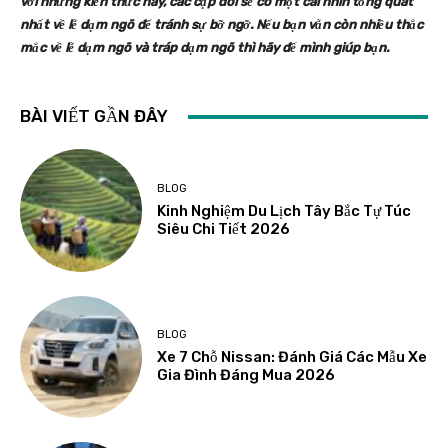
với những kiến thức này, các cặp đôi sẽ có một cái nhìn tổng quát
nhất về lễ dạm ngõ để tránh sự bỡ ngỡ. Nếu bạn vẫn còn nhiều thắc
mắc về lễ dạm ngõ và tráp dạm ngõ thì hãy để mình giúp bạn.
BÀI VIẾT GẦN ĐÂY
BLOG
Kinh Nghiệm Du Lịch Tây Bắc Tự Túc
Siêu Chi Tiết 2026
BLOG
Xe 7 Chỗ Nissan: Đánh Giá Các Mẫu Xe
Gia Đình Đáng Mua 2026