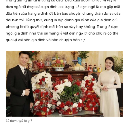
Trong dân gian ta thường có câu “Đầu xuôi đuôi mới lọt” vì vậy lễ
dạm ngõ rất được các gia đình coi trọng.
Lễ dạm ngõ
là dịp gặp mặt
đầu tiên của hai gia đình để bàn bạc chuyện chung thân đại sự của
đôi bạn trẻ. Đồng thời, cũng là dịp đánh gia cảnh của gia đình đối
phương từ đó quyết định mối hôn sự này hay không. Trong lễ dạm
ngõ, gia đình nhà trai sẽ mang lễ vật đến ngỏ lời cho chú rể có thể
qua lại với bên gia đình và bàn chuyện hôn sự.
Lễ dạm ngõ là gì?