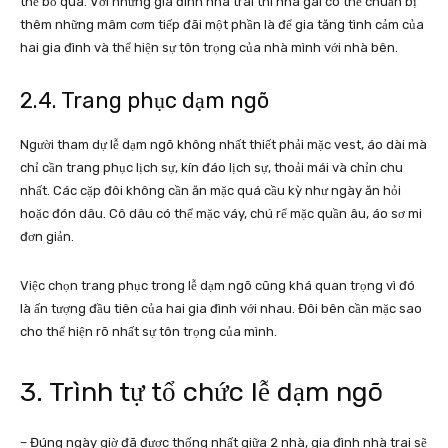
thể bỏ qua. Với những gia đình nhà trai thì nhà gái có thể chuẩn bị
thêm những mâm cơm tiếp đãi một phần là để gia tăng tình cảm của
hai gia đình và thể hiện sự tôn trọng của nhà mình với nhà bên.
2.4. Trang phục dạm ngõ
Người tham dự lễ dạm ngõ không nhất thiết phải mặc vest, áo dài mà
chỉ cần trang phục lịch sự, kín đáo lịch sự, thoải mái và chỉn chu
nhất. Các cặp đôi không cần ăn mặc quá cầu kỳ như ngày ăn hỏi
hoặc đón dâu. Cô dâu có thể mặc váy, chú rể mặc quần âu, áo sơ mi
đơn giản.
Việc chọn trang phục trong lễ dạm ngõ cũng khá quan trọng vì đó
là ấn tượng đầu tiên của hai gia đình với nhau. Đôi bên cần mặc sao
cho thể hiện rõ nhất sự tôn trọng của mình.
3. Trình tự tổ chức lễ dạm ngõ
– Đúng ngày giờ đã được thống nhất giữa 2 nhà, gia đình nhà trai sẽ