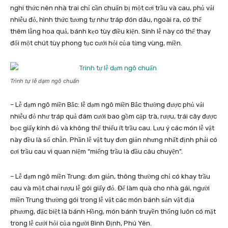
nghi thức nên nhà trai chỉ cần chuẩn bị một cơi trầu và cau, phủ vải
nhiễu đỏ, hình thức tương tự như tráp đón dâu, ngoài ra, có thể
thêm lẵng hoa quả, bánh kẹo tùy điều kiện. Sính lễ này có thể thay
đổi một chút tùy phong tục cưới hỏi của từng vùng, miền.
Trình tự lễ dạm ngõ chuẩn
– Lễ dạm ngõ miền Bắc: lễ dạm ngõ miền Bắc thường được phủ vải
nhiễu đỏ như tráp quả đám cưới bao gồm cặp trà, rượu, trái cây được
bọc giấy kính đỏ và không thể thiếu ít trầu cau. Lưu ý các món lễ vật
này đều là số chẵn. Phần lễ vật tuy đơn giản nhưng nhất định phải có
cơi trầu cau vì quan niệm “miếng trầu là đầu câu chuyện”.
– Lễ dạm ngõ miền Trung: đơn giản, thông thường chỉ có khay trầu
cau và một chai rượu lễ gói giấy đỏ. Để làm quà cho nhà gái, người
miền Trung thường gói trong lễ vật các món bánh sản vật địa
phương, đặc biệt là bánh Hồng, món bánh truyền thống luôn có mặt
trong lễ cưới hỏi của người Bình Định, Phú Yên.