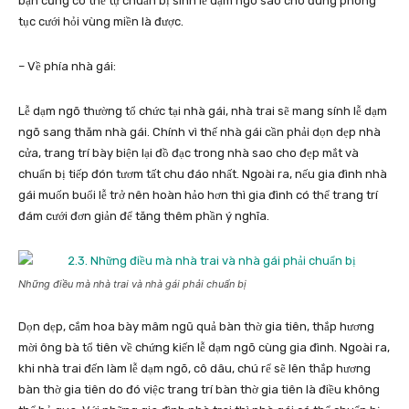
bạn cũng có thể tự chuẩn bị sính lễ dạm ngõ sao cho đúng phong
tục cưới hỏi vùng miền là được.
– Về phía nhà gái:
Lễ dạm ngõ thường tổ chức tại nhà gái, nhà trai sẽ mang sính lễ dạm
ngõ sang thăm nhà gái. Chính vì thế nhà gái cần phải dọn dẹp nhà
cửa, trang trí bày biện lại đồ đạc trong nhà sao cho đẹp mắt và
chuẩn bị tiếp đón tươm tất chu đáo nhất. Ngoài ra, nếu gia đình nhà
gái muốn buổi lễ trở nên hoàn hảo hơn thì gia đình có thể
trang trí
đám cưới đơn giản
để tăng thêm phần ý nghĩa.
Những điều mà nhà trai và nhà gái phải chuẩn bị
Dọn dẹp, cắm hoa bày mâm ngũ quả bàn thờ gia tiên, thắp hương
mời ông bà tổ tiên về chứng kiến lễ dạm ngõ cùng gia đình. Ngoài ra,
khi nhà trai đến làm lễ dạm ngõ, cô dâu, chú rể sẽ lên thắp hương
bàn thờ gia tiên do đó việc trang trí bàn thờ gia tiên là điều không