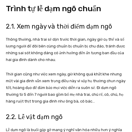
Trình tự lễ dạm ngõ chuẩn
2.1. Xem ngày và thời điểm dạm ngõ
Thông thường, nhà trai sẽ dặn trước thời gian, ngày giờ cụ thể và số
lượng người để đôi bên cùng chuẩn bị chuẩn bị chu đáo, tránh được
những sai sót không đáng có ảnh hưởng đến ấn tượng ban đầu của
hai gia đình dành cho nhau.
Thời gian cũng như việc xem ngày, giờ không quá khắt khe nhưng
một vài gia đình vẫn xem trọng điều này vì vậy họ thường chọn ngày
tốt, hoàng đạo để đảm bảo mọi việc diễn ra suôn sẻ. Đi dạm ngõ
thường từ 5 đến 7 người bao gồm bố mẹ nhà trai, chú rể, cô, chú, họ
hàng ruột thịt trong gia đình như ông bà, cô bác…
2.2. Lễ vật dạm ngõ
Lễ dạm ngõ là buổi gặp gỡ mang ý nghĩ văn hóa nhiều hơn ý nghĩa