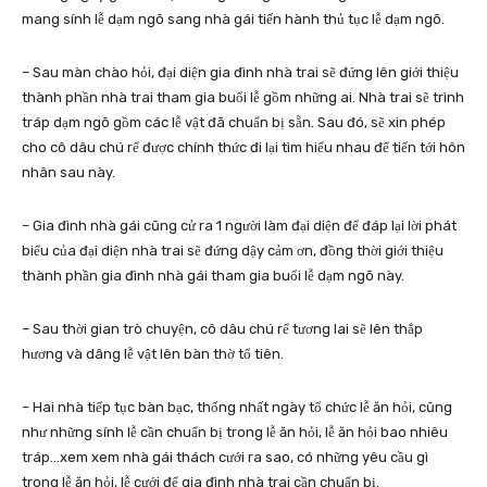
mang sính lễ dạm ngõ sang nhà gái tiến hành thủ tục lễ dạm ngõ.
– Sau màn chào hỏi, đại diện gia đình nhà trai sẽ đứng lên giới thiệu
thành phần nhà trai tham gia buổi lễ gồm những ai. Nhà trai sẽ trình
tráp dạm ngõ gồm các lễ vật đã chuẩn bị sẵn. Sau đó, sẽ xin phép
cho cô dâu chú rể được chính thức đi lại tìm hiểu nhau để tiến tới hôn
nhân sau này.
– Gia đình nhà gái cũng cử ra 1 người làm đại diện để đáp lại lời phát
biểu của đại diện nhà trai sẽ đứng dậy cảm ơn, đồng thời giới thiệu
thành phần gia đình nhà gái tham gia buổi lễ dạm ngõ này.
– Sau thời gian trò chuyện, cô dâu chú rể tương lai sẽ lên thắp
hương và dâng lễ vật lên bàn thờ tổ tiên.
– Hai nhà tiếp tục bàn bạc, thống nhất ngày tổ chức lễ ăn hỏi, cũng
như những sính lễ cần chuẩn bị trong lễ ăn hỏi,
lễ ăn hỏi
bao nhiêu
tráp…xem xem nhà gái thách cưới ra sao, có những yêu cầu gì
trong lễ ăn hỏi, lễ cưới để gia đình nhà trai cần chuẩn bị.