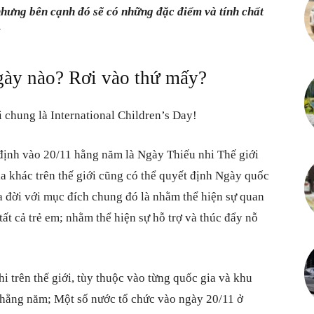
, nhưng bên cạnh đó sẽ có những đặc điểm và tính chất
Kiến
!
ngày nào? Rơi vào thứ mấy?
thức
ời chung là International Children’s Day!
ịnh vào 20/11 hằng năm là Ngày Thiếu nhi Thế giới
ia khác trên thế giới cũng có thể quyết định Ngày quốc
a đời với mục đích chung đó là nhằm thể hiện sự quan
bổ
tất cả trẻ em; nhằm thể hiện sự hỗ trợ và thúc đẩy nỗ
i trên thế giới, tùy thuộc vào từng quốc gia và khu
ích
 hằng năm; Một số nước tổ chức vào ngày 20/11 ở