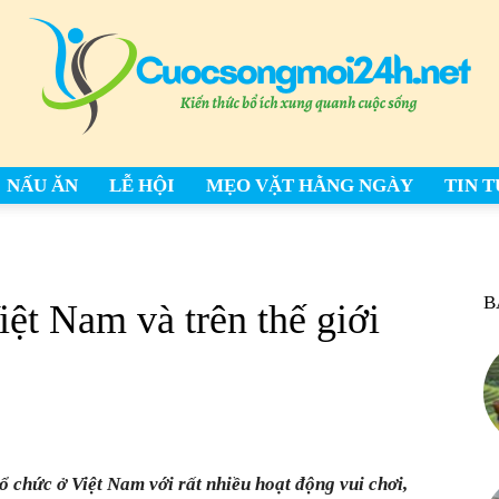
NẤU ĂN
LỄ HỘI
MẸO VẶT HẰNG NGÀY
TIN 
cuocsongmoi24h.net
B
iệt Nam và trên thế giới
–
 chức ở Việt Nam với rất nhiều hoạt động vui chơi,