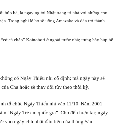
ội búp bê, là ngày người Nhật trang trí nhà với những con
mận. Trong nghi lễ họ sẽ uống Amazake và dần trở thành
o “cờ cá chép” Koinobori ở ngoài trước nhà; trưng bày búp bê
à không có Ngày Thiếu nhi cố định; mà ngày này sẽ
ủa Cha hoặc sẽ thay đổi tùy theo thời kỳ.
lệnh tổ chức Ngày Thiếu nhi vào 11/10. Năm 2001,
àm “Ngày Trẻ em quốc gia”. Cho đến hiện tại; ngày
ức vào ngày chủ nhật đầu tiên của tháng Sáu.