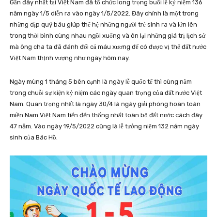
Gần đây nhất tại Việt Nam đã tổ chức long trọng buổi lễ kỷ niệm 136
năm ngày 1/5 diễn ra vào ngày 1/5/2022. Đây chính là một trong
những dịp quý báu giúp thế hệ những người trẻ sinh ra và lớn lên
trong thời bình cùng nhau ngồi xuống và ôn lại những giá trị lịch sử
mà ông cha ta đã đánh đổi cả máu xương để có được vị thế đất nước
Việt Nam thịnh vượng như ngày hôm nay.
Ngày mùng 1 tháng 5 bên cạnh là ngày lễ quốc tế thì cùng nằm
trong chuỗi sự kiện kỷ niệm các ngày quan trọng của đất nước Việt
Nam. Quan trọng nhất là ngày 30/4 là ngày giải phóng hoàn toàn
miền Nam Việt Nam tiến đến thống nhất toàn bộ đất nước cách đây
47 năm. Vào ngày 19/5/2022 cũng là lễ tưởng niệm 132 năm ngày
sinh của Bác Hồ.