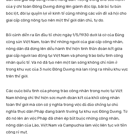
của ý chí toàn Đông Dương đứng lên giành độc lập, bãi bỏ tư bản
bóc lột, đòi lại quyền lợi về kinh tế cũng những các vấn đề xã hội cho
giai cấp công nông tạo nên một thế giới dân chủ, tự do.
Bối cảnh diễn ra lần đầu tổ chức ngày 1/5/1930 dưới lá cờ của Đảng
cộng sản Việt Nam, toàn thể những người của giai cấp công nhân,
nông dân đã đứng lên diễu hành thể hiện tinh thần đoàn kết giữa
giai cấp người lao động tại Việt Nam và phong trào biểu tình công
nhân quốc tế. Và nó đã tạo nên một làn sóng không chỉ nằm ở
trong khu vực của 3 nước Đông Dương mà lan rộng ra nhiều khu vực
trên thế giới.
Các cuộc biểu tình của phong trào công nhân trong nước tại Việt
Nam không chỉ thể hiện sức mạnh đoàn kết của khối công nhân
toàn thế giới mà còn có ý nghĩa trong việc đả đảo chống lại chủ
nghĩa thực dân Pháp đang bành trướng tại khu vực Đông Dương. Từ
đó nó lên án việc Pháp đã chèn ép bắt buộc những công nhân,
nông dân của Lào, Việt Nam và Campuchia làm việc liên tục với tiền
công rẻ mạt.