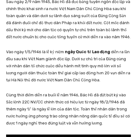
Sau ngày 2/9 năm 1945, Bác Hồ đã đọc bảng tuyên ngôn độc lập và
chính thức khai sinh ra nước Việt Nam Dân Chủ Cộng Hòa sau khi
toàn quân và dân dưới sự lãnh đạo sáng suốt của Đảng Cộng Sản
đã đánh đuổi chế độ thực dân Pháp ra khỏi đất nước. Cột mốc đánh
dấu thời kỳ mới cho dân tộc có quyền tự chủ trên toàn bộ lãnh thổ
đất nước chuẩn bị cho cuộc tổng tuyển cử mới diễn ra vào năm 1946.
Vào ngày 1/5/1946 là lễ kỷ niệm
ngày Quốc tế Lao động
diễn ra lần
đầu sau khi Việt Nam giành độc lập. Dưới sự chủ trì của Đảng cùng
với nhân dân tổ chức cuộc diễu hành mít tinh quy mô lớn với số
lượng người dân thuộc toàn thể giai cấp lao động hơn 20 vạn diễn ra
tại Hà Nội thủ đô nước Việt Nam Dân Chủ Cộng Hòa.
Cùng thời điểm diễn ra buổi lễ năm 1946, Bác Hồ đã đặt bút ký vào
Sắc lệnh 22C NV/CC chính thức có hiệu lực từ ngày 18/2/1946 đã
thêm ngày 1/ là ngày lễ lớn của dân tộc. Toàn thể nhân dân trong
nước hưởng ứng phong trào công nhân nông dân quốc tế đều sẽ có
được 1 ngày nghỉ theo đúng luật và vẫn hưởng lương.