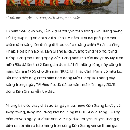
Lễ hội đua thuyền trên sông Kiến Giang – Lệ Thủy
Từ năm 1946 đến nay, Lễ hội đua thuyền trên sông Kiến Giang mừng
Tết Độc lập bị gián đoạn 2 lần. Lần 1, 8 năm. Trai bơi phải gác mái
chầm cầm súng lên đường đi theo cuộc kháng chiến 9 năm chống
Pháp. Hoà bình lập lại, Kiến Giang lại dậy vang tiếng reo hò, tiếng
trống, tiếng mõ trong ngày 2/9. Tiếng bom rền của máy bay Mỹ trên
miền Bắc đã lần thứ 2 làm gián đoạn Lễ hội thiêng liêng này cũng 8
năm, từ năm 1965 cho đến năm 1973, khi hiệp định Paris có hiệu lực.
Rồi từ đó đến nay, chưa năm nào dòng Kiến Giang lại không dậy
sóng trong ngày Tết Độc lập, dù đã có năm, mãi đến ngày 30/8,
dòng Kiến Giang vẫn trơ đáy.
Nhưng kỳ diệu thay chỉ sau 2 ngày mưa, nước Kiến Giang lại đầy và
tiếng trống, tiếng mõ, tiếng reo hò vọng mãi suốt dọc sông… Hàng
năm cứ vào ngày Quốc khánh 2-9, hội đua thuyền truyền thống lại
diễn ra sôi nổi và hào hứng trên sông Kiến Giang với sự tham gia