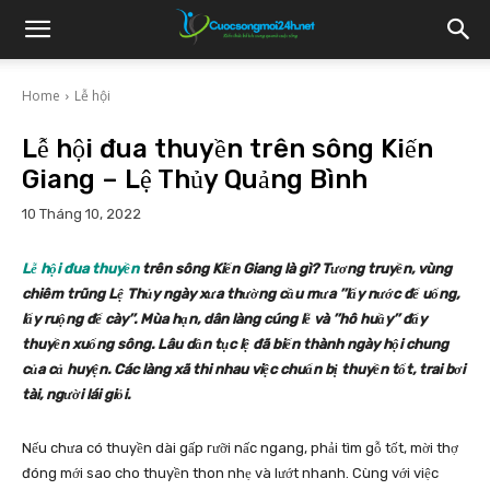
Home
Lễ hội
Lễ hội đua thuyền trên sông Kiến
Giang – Lệ Thủy Quảng Bình
10 Tháng 10, 2022
Lễ hội đua thuyền
trên sông Kiến Giang là gì?
Tương truyền, vùng
chiêm trũng Lệ Thủy ngày xưa thường cầu mưa ’’lấy nước để uống,
lấy ruộng để cày’’. Mùa hạn, dân làng cúng lễ và ’’hô huầy’’ đẩy
thuyền xuống sông. Lâu dần tục lệ đã biến thành ngày hội chung
của cả huyện. Các làng xã thi nhau việc chuẩn bị thuyền tốt, trai bơi
tài, người lái giỏi.
Nếu chưa có thuyền dài gấp rưỡi nấc ngang, phải tìm gỗ tốt, mời thợ
đóng mới sao cho thuyền thon nhẹ và lướt nhanh. Cùng với việc