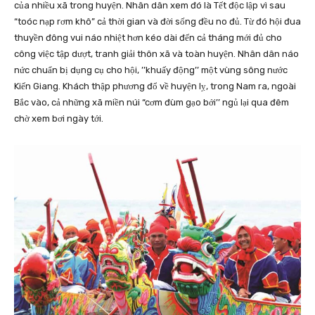
của nhiều xã trong huyện. Nhân dân xem đó là Tết độc lập vì sau
“toóc nạp rơm khô” cả thời gian và đời sống đều no đủ. Từ đó hội đua
thuyền đông vui náo nhiệt hơn kéo dài đến cả tháng mới đủ cho
công việc tập dượt, tranh giải thôn xã và toàn huyện. Nhân dân náo
nức chuẩn bị dụng cụ cho hội, ’’khuấy động’’ một vùng sông nước
Kiến Giang. Khách thập phương đổ về huyện lỵ, trong Nam ra, ngoài
Bắc vào, cả những xã miền núi “cơm đùm gạo bới’’ ngủ lại qua đêm
chờ xem bơi ngày tới.