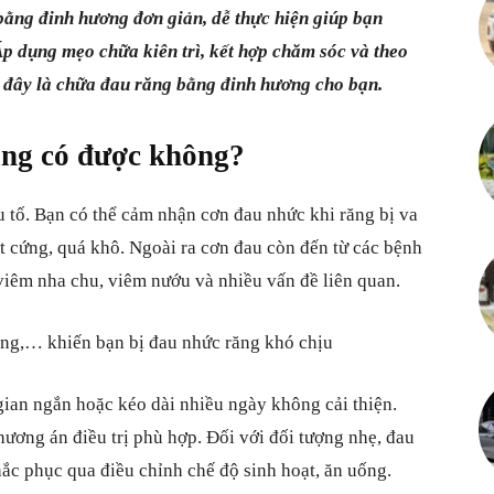
ằng đinh hương đơn giản, dễ thực hiện giúp bạn
Kiến
Áp dụng mẹo chữa kiên trì, kết hợp chăm sóc và theo
i đây là chữa đau răng bằng đinh hương cho bạn.
ăng có được không?
thức
 tố. Bạn có thể cảm nhận cơn đau nhức khi răng bị va
 cứng, quá khô. Ngoài ra cơn đau còn đến từ các bệnh
viêm nha chu, viêm nướu và nhiều vấn đề liên quan.
bổ
ăng,… khiến bạn bị đau nhức răng khó chịu
gian ngắn hoặc kéo dài nhiều ngày không cải thiện.
ơng án điều trị phù hợp. Đối với đối tượng nhẹ, đau
ích
ắc phục qua điều chỉnh chế độ sinh hoạt, ăn uống.