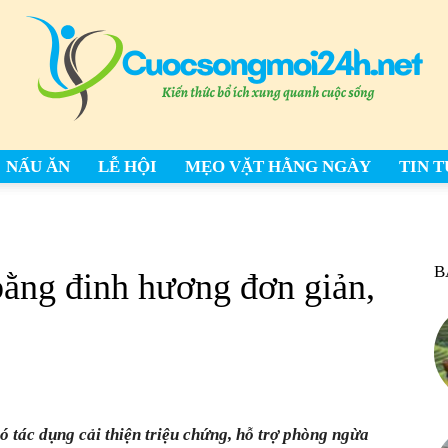
NẤU ĂN
LỄ HỘI
MẸO VẶT HẰNG NGÀY
TIN 
cuocsongmoi24h.net
B
bằng đinh hương đơn giản,
–
ó tác dụng cải thiện triệu chứng, hỗ trợ phòng ngừa