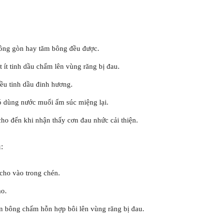
bông gòn hay tăm bông đều được.
 ít tinh dầu chấm lên vùng răng bị đau.
ều tinh dầu đinh hương.
đó dùng nước muối ấm súc miệng lại.
ho đến khi nhận thấy cơn đau nhức cải thiện.
:
cho vào trong chén.
ào.
m bông chấm hỗn hợp bôi lên vùng răng bị đau.