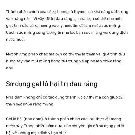
Thành phần chính của cỏ xạ hương là thymol, có khả năng sát trùng
và kháng nấm. Vì vậy, để trị đau răng tại nhà, bạn có thể nhỏ một
giọt tinh dầu cỏ xạ hương vào ly nước ấm để làm nước súc miệng.
Cách súc miệng cũng tương tự như lúc bạn súc miệng với dung dịch
nước muối.
Một phương pháp khác mà bạn có thể thử là thấm vài giọt tinh dầu
húng tây vào một miếng bông tiệt trùng và áp nó lên chiếc răng
đau.
Sử dụng gel lô hội trị đau răng
Nha đam không chỉ có tác dụng thanh lọc cơ thể mà còn giúp cải
thiện sức khỏe răng miệng
Gel lô hội (nha đam) là thành phần chính của loại thực vật mọng
nước này. Trong nhiều năm qua, các chuyên gia đã sử dụng gel lô
hội với những mục đích y học như: