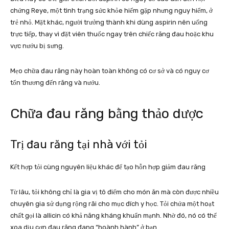
chứng Reye, một tình trạng sức khỏe hiếm gặp nhưng nguy hiểm, ở
trẻ nhỏ. Mặt khác, người trưởng thành khi dùng aspirin nên uống
trực tiếp, thay vì đặt viên thuốc ngay trên chiếc răng đau hoặc khu
vực nướu bị sưng.
Mẹo chữa đau răng này hoàn toàn không có cơ sở và có nguy cơ
tổn thương đến răng và nướu.
Chữa đau răng bằng thảo dược
Trị đau răng tại nhà với tỏi
Kết hợp tỏi cùng nguyên liệu khác để tạo hỗn hợp giảm đau răng
Từ lâu, tỏi không chỉ là gia vị tô điểm cho món ăn mà còn được nhiều
chuyên gia sử dụng rộng rãi cho mục đích y học. Tỏi chứa một hoạt
chất gọi là allicin có khả năng kháng khuẩn mạnh. Nhờ đó, nó có thể
xoa dịu cơn đau răng đang “hoành hành” ở bạn.