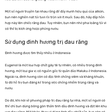
Một số người truyền tai nhau rằng để đẩy mạnh hiệu quả của allicin,
bạn nên nghiền nát tỏi tươi rồi trộn với ít muối. Sau đó, hãy đắp hỗn
hợp này lên chiếc răng đau. Tuy nhiên, bạn nên nhớ pha loãng tỏi vì
có thể bị kích ứng hoặc phỏng nướu.
Sử dụng đinh hương trị đau răng
Đinh hương được tìm thấy nhiều ở Indonesia
Eugenol là một loại hợp chất gây tê tự nhiên, có nhiều trong đinh
hương, một loại gia vị có nguồn gốc từ quần đảo Maluku ở Indonesia.
Ngoài ra, đinh hương còn có đặc tính chống viêm và kháng khuẩn,
từ đó hỗ trợ bạn đáng kể trong việc chống nhiễm trùng răng và
nướu.
Do đó, khi nói về phương pháp trị đau răng tại nhà, một số người có
thể chỉ bạn dùng bông gòn thấm tinh dầu đinh hương và đặt lên khu
vực đau răng. Mặt khác, thay vì dùng tinh dầu chiết sẵn, bạn còn có