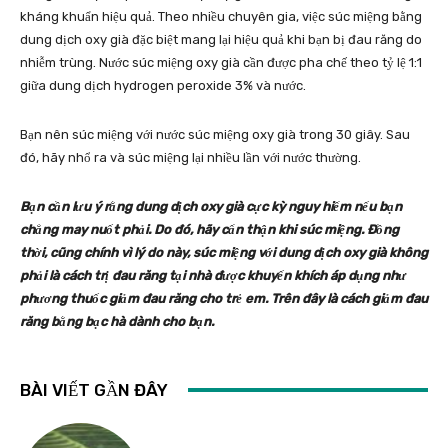
kháng khuẩn hiệu quả. Theo nhiều chuyên gia, việc súc miệng bằng
dung dịch oxy già đặc biệt mang lại hiệu quả khi bạn bị đau răng do
nhiễm trùng. Nước súc miệng oxy già cần được pha chế theo tỷ lệ 1:1
giữa dung dịch hydrogen peroxide 3% và nước.
Bạn nên súc miệng với nước súc miệng oxy già trong 30 giây. Sau
đó, hãy nhổ ra và súc miệng lại nhiều lần với nước thường.
Bạn cần lưu ý rằng dung dịch oxy già cực kỳ nguy hiểm nếu bạn
chẳng may nuốt phải. Do đó, hãy cẩn thận khi súc miệng. Đồng
thời, cũng chính vì lý do này, súc miệng với dung dịch oxy già không
phải là cách trị đau răng tại nhà được khuyến khích áp dụng như
phương thuốc giảm đau răng cho trẻ em. Trên đây là cách giảm đau
răng bằng bạc hà dành cho bạn.
BÀI VIẾT GẦN ĐÂY