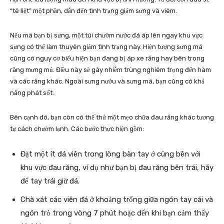
“tê liệt” một phần, dẫn đến tình trạng giảm sưng và viêm.
Nếu má bạn bị sưng, một túi chườm nước đá áp lên ngay khu vực
sưng có thể làm thuyên giảm tình trạng này. Hiện tượng sưng má
cũng có nguy cơ biểu hiện bạn đang bị áp xe răng hay bên trong
răng mưng mủ. Điều này sẽ gây nhiễm trùng nghiêm trọng đến hàm
và các răng khác. Ngoài sưng nướu và sưng má, bạn cũng có khả
năng phát sốt.
Bên cạnh đó, bạn còn có thể thử một mẹo chữa đau răng khác tương
tự cách chườm lạnh. Các bước thực hiện gồm:
Đặt một ít đá viên trong lòng bàn tay ở cùng bên với
khu vực đau răng, ví dụ như bạn bị đau răng bên trái, hãy
để tay trái giữ đá.
Chà xát các viên đá ở khoảng trống giữa ngón tay cái và
ngón trỏ trong vòng 7 phút hoặc đến khi bạn cảm thấy