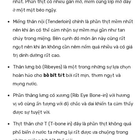
nhất. Phần thịt có nhiều gân mỡ, mềm cùng lớp mỡ dày
ở một mặt béo ngậy.
Miếng thăn nội (Tenderloin) chính là phần thịt mềm nhất
nên khi ăn có thể cảm nhận sự mềm mại gần như tan
chảy trong miệng. Bên cạnh đó món ăn này cũng rất
ngọt nên khi ăn không cần nêm nếm quá nhiều và có giá
trị dinh dưỡng rất cao.
Thăn lưng bò (Ribeyes) là một trong những sự lựa chọn
hoàn hảo cho
bò bít tết
bởi rất mịn, thơm ngọt và
mọng nước.
Phần thăng lưng có xương (Rib Eye Bone-in) với hương
vị vô cùng ấn tượng với độ chắc và dai khiến ta cảm thấy
được sự tuyệt vời.
Thịt thăn chữ T (T-bone in) đây là phần thịt không quá
phổ biến ở nước ta nhưng lại rất được ưa chuộng trong