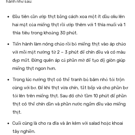
hành như sau:
Đầu tiên cần ướp thịt bằng cách xoa một ít dầu oliu lên
hai mặt của miếng thịt rồi ướp thêm với 1 thìa muối và 1
thìa tiêu trong khoảng 30 phút.
Tiến hành làm nóng chảo rồi bỏ miếng thịt vào áp chảo
với mỗi mặt nướng từ 2 – 3 phút để chín đều và có màu
đẹp mắt. Đừng quên áp cả phần mỡ để tạo độ giòn giúp
miếng thịt ngon hơn.
Trong lúc nướng thịt có thể tranh bủ băm nhỏ tỏi trộn
cùng với bơ. Để khi thịt vừa chín, tắt bếp và cho phần bơ
tỏi lên trên miếng thịt. Sau đó chờ tầm 10 phút để phần
thịt có thể chín dần và phần nước ngấm đều vào miếng
thịt.
Cuối cùng là cho ra đĩa và ăn kèm với salad hoặc khoai
tây nghiền.