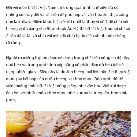
Đối với món bít tết Việt Nam thì trong quá trình chế biến đã có
những sự thay đổi và cải biến để phù hợp với văn hóa ẩm thực cũng
như là khẩu vị. Điểm khác biệt rõ nét nhất là thay vì có 7 độ chín với
hương vị đa dạng như Beefsteak Âu Mỹ thì bít tết Việt Nam lại chỉ có
2 cấp độ là tái và chín với mức độ chín tự do điều chỉnh nên không
rõ ràng.
Ngoài ra miếng thịt bò được sử dụng trong chế biến cũng có độ dày
nhỏ hơn và trong quá trình ướp cũng có phần đậm đà hơn bởi sử
dụng nhiều gia vị. Điều này là do ảnh hưởng bởi linh hồn ẩm thực Việt
mang sự kết hợp của nhiều hương vị khác nhau. Bên cạnh đó thì
việc thưởng thức bít tết Việt cũng giống như văn hóa Việt khi được
ăn kèm với nhiều món khác nhau như: xúc xích, trứng ốp, bánh mì,
pate,…