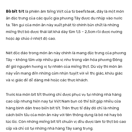
Bò bít tết
là phiên âm tiếng Việt của từ beefsteak, đây là một món
ăn đặc trưng của các quốc gia phương Tây được du nhập vào nước
ta. Tên gọi của món ăn này xuất phát từ chính bản chất là những
miếng thịt bò được thái lát khá dày tầm 1,5 – 2,5cm rồi được nướng
hoặc áp chảo ở nhiệt độ cao.
Nét độc đáo trong món ăn này chính là mang đặc trưng của phương
Tây – không tẩm ướp nhiều gia vị như trong văn hóa phương Đông
để giữ nguyên hương vị tự nhiên của miếng thịt. Dù vậy thì món ăn
này vẫn mang đến những cảm nhận tuyệt vời về thị giác, khứu giác
và vị giác để dễ dàng mê hoặc các thực khách.
Trước kia món bít tết thường chỉ được phục vụ tại những nhà hàng
cao cấp nhưng hiện nay tại Việt Nam bạn có thể bắt gặp nhiều cửa
hàng bình dân treo biển bít tết. Trên thực tế đây đó chỉ là những
cách biến tấu của món ăn này với tên thông dụng là bó né hay bò
lúc lắc. Còn những miếng bít tết chuẩn vị đều được làm từ thịt bò cao
cấp và chỉ có tại những nhà hàng Tây sang trọng.