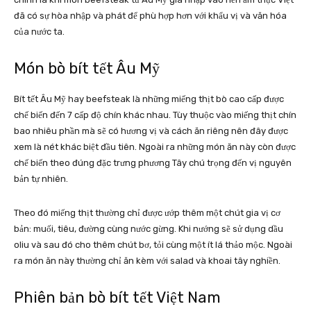
đã có sự hòa nhập và phát để phù hợp hơn với khẩu vị và văn hóa
của nước ta.
Món bò bít tết Âu Mỹ
Bít tết Âu Mỹ hay beefsteak là những miếng thịt bò cao cấp được
chế biến đến 7 cấp độ chín khác nhau. Tùy thuộc vào miếng thịt chín
bao nhiêu phần mà sẽ có hương vị và cách ăn riêng nên đây được
xem là nét khác biệt đầu tiên. Ngoài ra những món ăn này còn được
chế biến theo đúng đặc trưng phương Tây chú trọng đến vị nguyên
bản tự nhiên.
Theo đó miếng thịt thường chỉ được ướp thêm một chút gia vị cơ
bản: muối, tiêu, đường cùng nước gừng. Khi nướng sẽ sử dụng dầu
oliu và sau đó cho thêm chút bơ, tỏi cùng một ít lá thảo mộc. Ngoài
ra món ăn này thường chỉ ăn kèm với salad và khoai tây nghiền.
Phiên bản bò bít tết Việt Nam