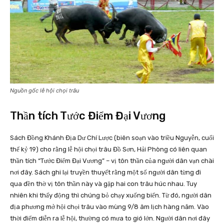
Nguồn gốc lễ hội chọi trâu
Thần tích Tước Điểm Đại Vương
Sách Đồng Khánh Địa Dư Chí Lược (biên soạn vào triều Nguyễn, cuối
thế kỷ 19) cho rằng lễ hội chọi trâu Đồ Sơn, Hải Phòng có liên quan
thần tích “Tước Điểm Đại Vương” – vị tôn thần của người dân vạn chài
nơi đây. Sách ghi lại truyền thuyết rằng một số người dân từng đi
qua đền thờ vị tôn thần này và gặp hai con trâu húc nhau. Tuy
nhiên khi thấy động thì chúng bỏ chạy xuống biển. Từ đó, người dân
địa phương mở hội chọi trâu vào mùng 9/8 âm lịch hàng năm. Vào
thời điểm diễn ra lễ hội, thường có mưa to gió lớn. Người dân nơi đây