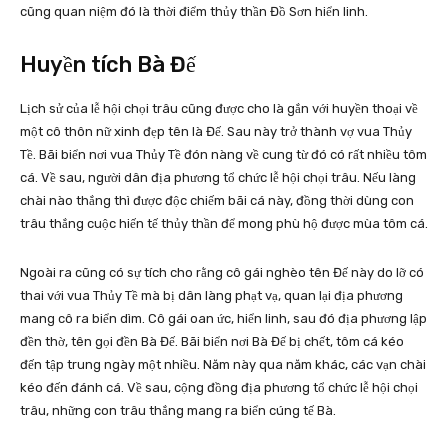
cũng quan niệm đó là thời điểm thủy thần Đồ Sơn hiển linh.
Huyền tích Bà Đế
Lịch sử của lễ hội chọi trâu cũng được cho là gắn với huyền thoại về
một cô thôn nữ xinh đẹp tên là Đế. Sau này trở thành vợ vua Thủy
Tề. Bãi biển nơi vua Thủy Tề đón nàng về cung từ đó có rất nhiều tôm
cá. Về sau, người dân địa phương tổ chức lễ hội chọi trâu. Nếu làng
chài nào thắng thì được độc chiếm bãi cá này, đồng thời dùng con
trâu thắng cuộc hiến tế thủy thần để mong phù hộ được mùa tôm cá.
Ngoài ra cũng có sự tích cho rằng cô gái nghèo tên Đế này do lỡ có
thai với vua Thủy Tề mà bị dân làng phạt vạ, quan lại địa phương
mang cô ra biển dìm. Cô gái oan ức, hiển linh, sau đó địa phương lập
đền thờ, tên gọi đền Bà Đế. Bãi biển nơi Bà Đế bị chết, tôm cá kéo
đến tập trung ngày một nhiều. Năm này qua năm khác, các vạn chài
kéo đến đánh cá. Về sau, cộng đồng địa phương tổ chức lễ hội chọi
trâu, những con trâu thắng mang ra biển cúng tế Bà.