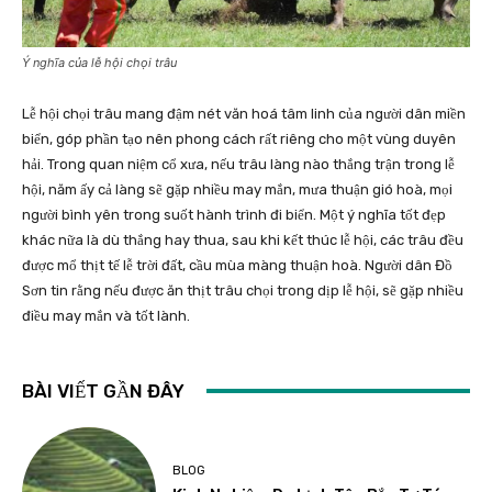
Ý nghĩa của lễ hội chọi trâu
Lễ hội chọi trâu mang đậm nét văn hoá tâm linh của người dân miền
biển, góp phần tạo nên phong cách rất riêng cho một vùng duyên
hải. Trong quan niệm cổ xưa, nếu trâu làng nào thắng trận trong lễ
hội, năm ấy cả làng sẽ gặp nhiều may mắn, mưa thuận gió hoà, mọi
người bình yên trong suốt hành trình đi biển. Một ý nghĩa tốt đẹp
khác nữa là dù thắng hay thua, sau khi kết thúc lễ hội, các trâu đều
được mổ thịt tế lễ trời đất, cầu mùa màng thuận hoà. Người dân Đồ
Sơn tin rằng nếu được ăn thịt trâu chọi trong dịp lễ hội, sẽ gặp nhiều
điều may mắn và tốt lành.
BÀI VIẾT GẦN ĐÂY
BLOG