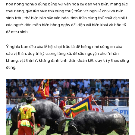
hoá nông nghiệp đồng bằng với văn hoá cư dân ven biển; mang sắc
thái riêng, gắn liền việc thờ cúng thuỷ thần với nghi lễ chọi và hiến
sinh trâu; thể hiện bản sắc văn hóa, tinh thần cùng thể chất đặc biệt
của người dân miền biển hàng ngày đối diện với biển khơi và bão tố
để mưu sinh.
Ý nghĩa ban đầu của lễ hội chọi trâu là để tưởng nhớ công ơn của
các vị thần, duy trì kỷ cương làng xã, để cầu nguyện cho “nhân
khang, vật thịnh”, khẳng định tinh thần đoàn kết, duy trì ý thực cộng
đồng.