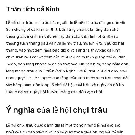
Thần tích cá Kình
Lễ hội chọi trâu, mổ trâu bắt nguồn từ lễ hiến tế trâu để ngư dân Đồ
Sơn không bị cá kình ăn thịt. Dân làng chài kể lại rằng dân chài
thường bị cá kình ăn thịt nên lập đàn cầu thần linh phù hộ vào
thượng tuần tháng sáu và hứa sẽ mổ trâu, mổ lợn lễ tạ. Sau đó hai
tháng, vào một đêm mưa bão gió giật, sáng ra thấy xác cá kình
chết, trên hầu có vết chim cắn, một loại chim thần giáng thế độ dân.
Từ đó, dân làng không bị cá ăn thịt nữa. Như đã hứa, hàng năm dân
làng mang trâu đến lễ thần ở đền Nghè. Khi lễ, trâu dứt đứt dây, chọi
nhau quyết liệt. Mọi người cho rằng thần linh thích xem trâu chọi. Bởi
vậy hàng năm, dân làng tổ chức lễ hội chọi trâu và ngày đó đã trở
thành đại sự, ngày hội truyền thống của dân vạn chài.
Ý nghĩa của lễ hội chọi trâu
Lễ hội chọi trâu được đánh giá là một trong những lễ hội đặc sắc
nhất của cư dân miền biển, có sự giao thoa giữa những yếu tố văn