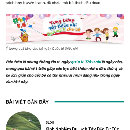
sách hay truyện tranh, đồ chơi,…mà bé thích đều được.
Ý tưởng quà tặng cho bé ngày Quốc tế thiếu nhi
Bên trên là những thông tin về ngày
quốc tế Thiếu nhi
là ngày nào,
mong qua bài viết trên giúp các bạn biết thêm nhiều điều thú vị và
bổ ích, giúp cho các bé có thể nhiều kỉ niệm đáng nhớ trong ngày
đặc biệt này.
BÀI VIẾT GẦN ĐÂY
BLOG
Kinh Nghiệm Du Lịch Tây Bắc Tự Túc