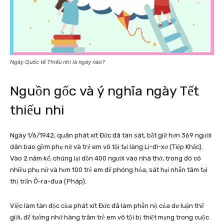
Ngày Quốc tế Thiếu nhi là ngày nào?
Nguồn gốc và ý nghĩa ngày Tết
thiếu nhi
Ngày 1/6/1942, quân phát xít Đức đã tàn sát, bắt giữ hơn 369 người
dân bao gồm phụ nữ và trẻ em vô tội tại làng Li-đi-xơ (Tiệp Khắc).
Vào 2 năm kế, chúng lại dồn 400 người vào nhà thờ, trong đó có
nhiều phụ nữ và hơn 100 trẻ em để phóng hỏa, sát hại nhẫn tâm tại
thị trấn Ô-ra-đua (Pháp).
Việc làm tàn độc của phát xít Đức đã làm phẫn nộ của dư luận thế
giới, để tưởng nhớ hàng trăm trẻ em vô tội bị thiệt mạng trong cuộc