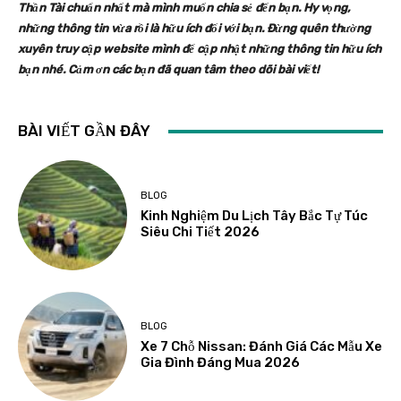
Thần Tài chuẩn nhất mà mình muốn chia sẻ đến bạn. Hy vọng,
những thông tin vừa rồi là hữu ích đối với bạn. Đừng quên thường
xuyên truy cập website mình để cập nhật những thông tin hữu ích
bạn nhé. Cảm ơn các bạn đã quan tâm theo dõi bài viết!
BÀI VIẾT GẦN ĐÂY
BLOG
Kinh Nghiệm Du Lịch Tây Bắc Tự Túc
Siêu Chi Tiết 2026
BLOG
Xe 7 Chỗ Nissan: Đánh Giá Các Mẫu Xe
Gia Đình Đáng Mua 2026