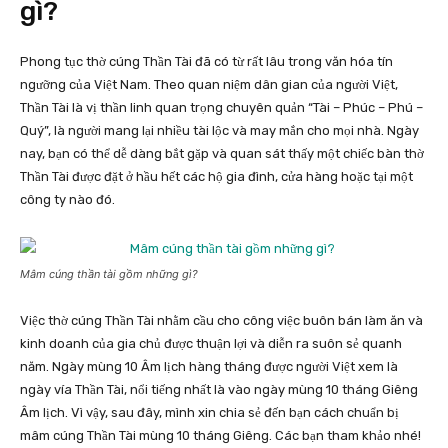
gì?
Phong tục thờ cúng Thần Tài đã có từ rất lâu trong văn hóa tín
ngưỡng của Việt Nam. Theo quan niệm dân gian của người Việt,
Thần Tài là vị thần linh quan trọng chuyên quản “Tài – Phúc – Phú –
Quý”, là người mang lại nhiều tài lộc và may mắn cho mọi nhà. Ngày
nay, bạn có thể dễ dàng bắt gặp và quan sát thấy một chiếc bàn thờ
Thần Tài được đặt ở hầu hết các hộ gia đình, cửa hàng hoặc tại một
công ty nào đó.
Mâm cúng thần tài gồm những gì?
Việc thờ cúng Thần Tài nhằm cầu cho công việc buôn bán làm ăn và
kinh doanh của gia chủ được thuận lợi và diễn ra suôn sẻ quanh
năm. Ngày mùng 10 Âm lịch hàng tháng được người Việt xem là
ngày vía Thần Tài, nổi tiếng nhất là vào ngày mùng 10 tháng Giêng
Âm lịch. Vì vậy, sau đây, mình xin chia sẻ đến bạn cách chuẩn bị
mâm cúng Thần Tài mùng 10 tháng Giêng. Các bạn tham khảo nhé!