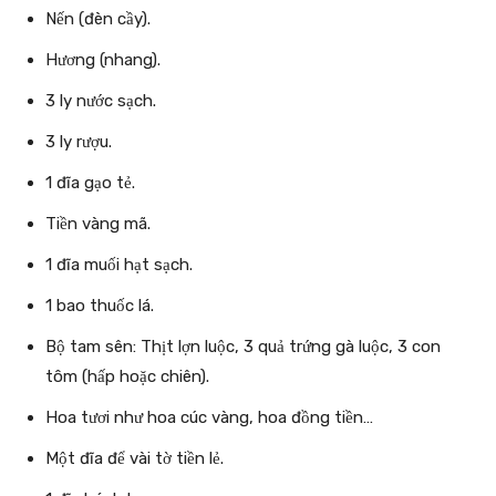
Nến (đèn cầy).
Hương (nhang).
3 ly nước sạch.
3 ly rượu.
1 đĩa gạo tẻ.
Tiền vàng mã.
1 đĩa muối hạt sạch.
1 bao thuốc lá.
Bộ tam sên
: Thịt lợn luộc, 3 quả trứng gà luộc, 3 con
tôm (hấp hoặc chiên).
Hoa tươi như hoa cúc vàng,
hoa đồng ti
ề
n
…
Một đĩa để vài tờ tiền lẻ.