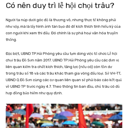
Có nên duy trì lễ hội chọi trâu?
Người ta núp dưới góc độ là thượng võ, nhưng thực tế không phải
như vậy, mà là lấy hình ảnh tàn bạo đó để kích thích tính hiếu kỳ của
con người khi xem thi đấu. Đó chính là sự phá hoại văn hóa truyền
thống.
Đặc biệt, UBND TP.Hải Phòng yêu cầu tạm dừng việc tổ chức Lễ hội
chọi trâu Đồ Sơn năm 2017. UBND TP.Hải Phòng yêu cầu các đơn vị
liên quan kiểm tra chất kích thích, tăng lực (nếu có) còn tồn dư
trong trâu số 18 và các trâu khác tham gia vòng đấu loại. Sở VH-TT,
UBND Q.Đồ Sơn cùng các cơ quan liên quan sẽ phải báo cáo kết quả
về UBND TP trước ngày 4.7. Theo thông tin ban đầu, chủ trâu có đủ
hợp đồng bảo hiểm như quy định.