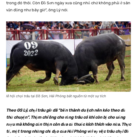
trong đó thôi. Còn Đồ Sơn ngày xưa cũng nhỏ chứ không phải ở sân
vận động như bây giờ”, ông Lý nói.
lễ hội chọi trâu tại Đồ Sơn, Hải Phòng bắt nguồn từ một sự tích
Theo GS Lý, chọi trâu giờ đã “biến thành du lịch nên kéo theo đủ
thứ chuyện”. Thậm chí ông cho rằng trâu có khi còn bị cho uống
rượu mà không cẩn thận còn đưa cả thuốc kích thích vào nữa. Thực
tế, một trong những chỉ đạo của Hải Phòng với vụ việc trâu chọi Đồ