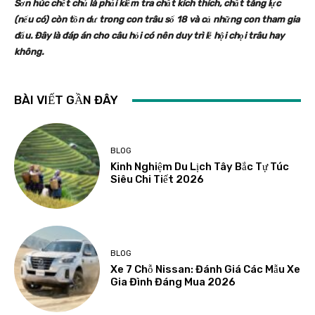
Sơn húc chết chủ là phải kiểm tra chất kích thích, chất tăng lực
(nếu có) còn tồn dư trong con trâu số 18 và cả những con tham gia
đấu. Đây là đáp án cho câu hỏi có nên duy trì lễ hội chọi trâu hay
không.
BÀI VIẾT GẦN ĐÂY
BLOG
Kinh Nghiệm Du Lịch Tây Bắc Tự Túc
Siêu Chi Tiết 2026
BLOG
Xe 7 Chỗ Nissan: Đánh Giá Các Mẫu Xe
Gia Đình Đáng Mua 2026