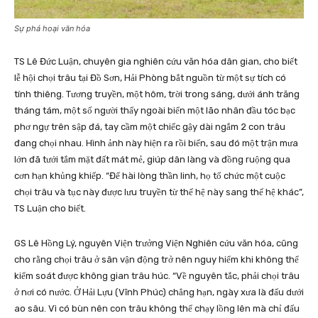
Sự phá hoại văn hóa
TS Lê Đức Luận, chuyên gia nghiên cứu văn hóa dân gian, cho biết
lễ hội chọi trâu tại Đồ Sơn, Hải Phòng bắt nguồn từ một sự tích có
tính thiêng. Tương truyền, một hôm, trời trong sáng, dưới ánh trăng
tháng tám, một số người thấy ngoài biển một lão nhân đầu tóc bạc
phơ ngự trên sập đá, tay cầm một chiếc gậy dài ngắm 2 con trâu
đang chọi nhau. Hình ảnh này hiện ra rồi biến, sau đó một trận mưa
lớn đã tưới tắm mặt đất mát mẻ, giúp dân làng và đồng ruộng qua
cơn hạn khủng khiếp. “Để hài lòng thần linh, họ tổ chức một cuộc
chọi trâu và tục này được lưu truyền từ thế hệ này sang thế hệ khác”,
TS Luận cho biết.
GS Lê Hồng Lý, nguyên Viện trưởng Viện Nghiên cứu văn hóa, cũng
cho rằng chọi trâu ở sân vận động trở nên nguy hiểm khi không thể
kiểm soát được không gian trâu húc. “Về nguyên tắc, phải chọi trâu
ở nơi có nước. Ở Hải Lựu (Vĩnh Phúc) chẳng hạn, ngày xưa là đấu dưới
ao sâu. Vì có bùn nên con trâu không thể chạy lồng lên mà chỉ đấu