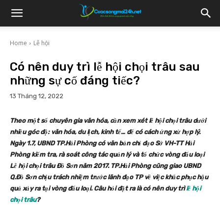
Home
Lễ hội
Có nên duy trì lễ hội chọi trâu sau
những sự cố đáng tiếc?
13 Tháng 12, 2022
Theo một số chuyên gia văn hóa, cần xem xét lễ hội chọi trâu dưới
nhiều góc độ: văn hóa, du lịch, kinh tế… để có cách ứng xử hợp lý.
Ngày 1.7, UBND TP.Hải Phòng có văn bản chỉ đạo Sở VH-TT Hải
Phòng kiểm tra, rà soát công tác quản lý và tổ chức vòng đấu loại
Lễ hội chọi trâu Đồ Sơn năm 2017. TP.Hải Phòng cũng giao UBND
Q.Đồ Sơn chịu trách nhiệm trước lãnh đạo TP về việc khắc phục hậu
quả xảy ra tại vòng đấu loại. Câu hỏi đặt ra là có nên duy trì
lễ hội
chọi trâu
?