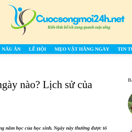
NẤU ĂN
LỄ HỘI
MẸO VẶT HẰNG NGÀY
TIN 
cuocsongmoi24h.net
B
ngày nào? Lịch sử của
–
ong năm học của học sinh. Ngày này thường được tổ