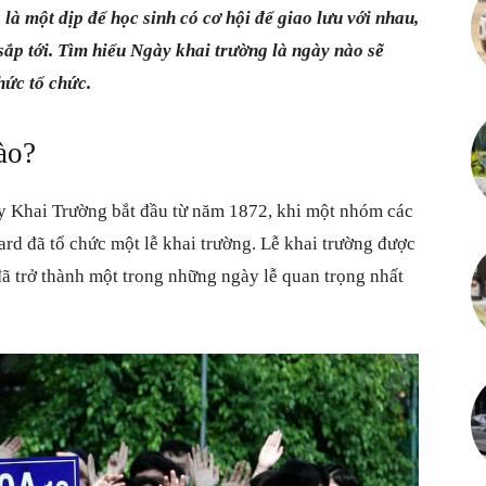
là một dịp để học sinh có cơ hội để giao lưu với nhau,
Kiến
sắp tới. Tìm hiểu Ngày khai trường là ngày nào sẽ
hức tổ chức.
ào?
thức
y Khai Trường bắt đầu từ năm 1872, khi một nhóm các
ard đã tổ chức một lễ khai trường. Lễ khai trường được
ã trở thành một trong những ngày lễ quan trọng nhất
bổ
ích