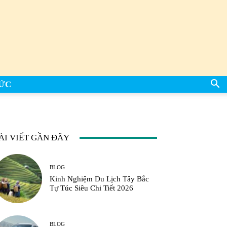
TỨC
ÀI VIẾT GẦN ĐÂY
BLOG
Kinh Nghiệm Du Lịch Tây Bắc
Tự Túc Siêu Chi Tiết 2026
BLOG