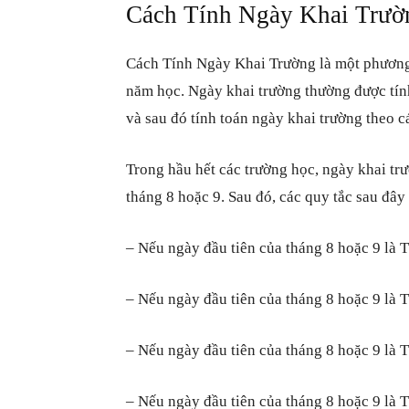
Cách Tính Ngày Khai Trườ
Cách Tính Ngày Khai Trường là một phương 
năm học. Ngày khai trường thường được tín
và sau đó tính toán ngày khai trường theo cá
Trong hầu hết các trường học, ngày khai tr
tháng 8 hoặc 9. Sau đó, các quy tắc sau đây
– Nếu ngày đầu tiên của tháng 8 hoặc 9 là T
– Nếu ngày đầu tiên của tháng 8 hoặc 9 là T
– Nếu ngày đầu tiên của tháng 8 hoặc 9 là 
– Nếu ngày đầu tiên của tháng 8 hoặc 9 là 