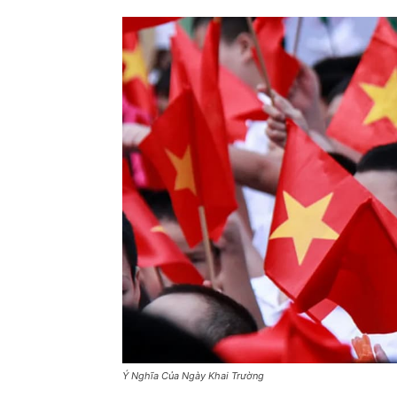
Ý Nghĩa Của Ngày Khai Trường